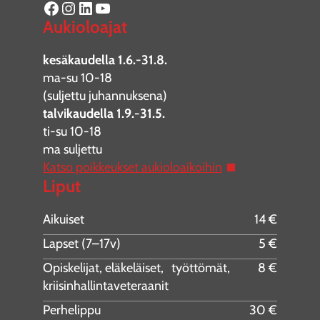
Facebook
Instagram
LinkedIn
YouTube
Aukioloajat
kesäkaudella 1.6.-31.8.
ma-su 10-18
(suljettu juhannuksena)
talvikaudella 1.9.-31.5.
ti-su 10-18
ma suljettu
Katso poikkeukset aukioloaikoihin
Liput
Aikuiset
14 €
Lapset (7–17v)
5 €
Opiskelijat, eläkeläiset, työttömät,
8 €
kriisinhallintaveteraanit
Perhelippu
30 €