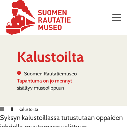
Kalustoilta
Suomen Rautatiemuseo
Tapahtuma on jo mennyt
sisältyy museolippuun
Kalustoilta
Syksyn kalustoillassa tutustutaan oppaiden
johdolla muutamaan valittuun