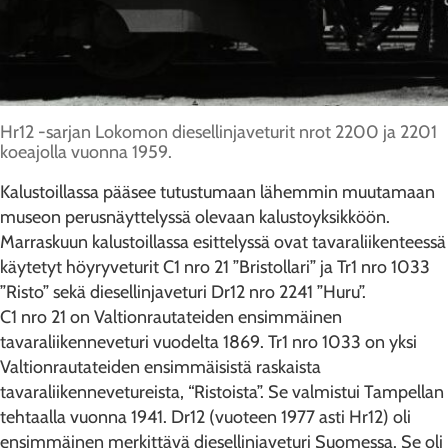
Hr12 -sarjan Lokomon diesellinjaveturit nrot 2200 ja 2201
koeajolla vuonna 1959.
Kalustoillassa pääsee tutustumaan lähemmin muutamaan
museon perusnäyttelyssä olevaan kalustoyksikköön.
Marraskuun kalustoillassa esittelyssä ovat tavaraliikenteessä
käytetyt höyryveturit C1 nro 21 ”Bristollari” ja Tr1 nro 1033
”Risto” sekä diesellinjaveturi Dr12 nro 2241 ”Huru”.
C1 nro 21 on Valtionrautateiden ensimmäinen
tavaraliikenneveturi vuodelta 1869. Tr1 nro 1033 on yksi
Valtionrautateiden ensimmäisistä raskaista
tavaraliikennevetureista, “Ristoista”. Se valmistui Tampellan
tehtaalla vuonna 1941. Dr12 (vuoteen 1977 asti Hr12) oli
ensimmäinen merkittävä diesellinjaveturi Suomessa. Se oli