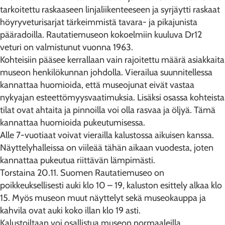
tarkoitettu raskaaseen linjaliikenteeseen ja syrjäytti raskaat
höyryveturisarjat tärkeimmistä tavara- ja pikajunista
pääradoilla. Rautatiemuseon kokoelmiin kuuluva Dr12
veturi on valmistunut vuonna 1963.
Kohteisiin pääsee kerrallaan vain rajoitettu määrä asiakkaita
museon henkilökunnan johdolla. Vierailua suunnitellessa
kannattaa huomioida, että museojunat eivät vastaa
nykyajan esteettömyysvaatimuksia. Lisäksi osassa kohteista
tilat ovat ahtaita ja pinnoilla voi olla rasvaa ja öljyä. Tämä
kannattaa huomioida pukeutumisessa.
Alle 7-vuotiaat voivat vierailla kalustossa aikuisen kanssa.
Näyttelyhalleissa on viileää tähän aikaan vuodesta, joten
kannattaa pukeutua riittävän lämpimästi.
Torstaina 20.11. Suomen Rautatiemuseo on
poikkeuksellisesti auki klo 10 – 19, kaluston esittely alkaa klo
15. Myös museon muut näyttelyt sekä museokauppa ja
kahvila ovat auki koko illan klo 19 asti.
Kalustoiltaan voi osallistua museon normaaleilla