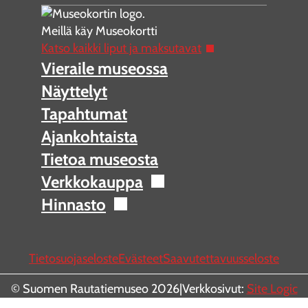
Meillä käy Museokortti
Katso kaikki liput ja maksutavat
Vieraile museossa
Näyttelyt
Tapahtumat
Ajankohtaista
Tietoa museosta
Verkkokauppa
Hinnasto
Tietosuojaseloste
Evästeet
Saavutettavuusseloste
© Suomen Rautatiemuseo 2026
|
Verkkosivut:
Site Logic