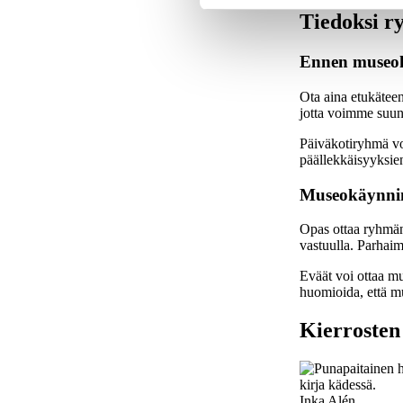
Tiedoksi r
Ennen museo
Ota aina etukäteen
jotta voimme suun
Päiväkotiryhmä vo
päällekkäisyyksien
Museokäynni
Opas ottaa ryhmän
vastuulla. Parhaim
Eväät voi ottaa m
huomioida, että m
Kierrosten 
Inka Alén