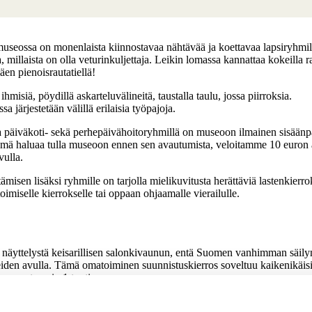
seossa on monenlaista kiinnostavaa nähtävää ja koettavaa lapsiryhmille
a, millaista on olla veturinkuljettaja. Leikin lomassa kannattaa kokeilla r
en pienoisrautatiellä!
sa järjestetään välillä erilaisia työpajoja.
 ja päiväkoti- sekä perhepäivähoitoryhmillä on museoon ilmainen sisää
yhmä haluaa tulla museoon ennen sen avautumista, veloitamme 10 euro
vulla.
misen lisäksi ryhmille on tarjolla mielikuvitusta herättäviä lastenkier
oimiselle kierrokselle tai oppaan ohjaamalle vierailulle.
äyttelystä keisarillisen salonkivaunun, entä Suomen vanhimman säily
iden avulla. Tämä omatoiminen suunnistuskierros soveltuu kaikenikäisil
aa varata noin 1 tunti.
htävä, maksuton