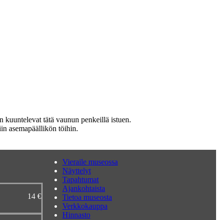
in asemapäällikön töihin.
Vieraile museossa
Näyttelyt
Tapahtumat
Ajankohtaista
14 €
Tietoa museosta
Verkkokauppa
Hinnasto