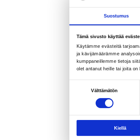
Asemapääll
Suostumus
Asemapäällikkö Ot
työpaikastaan asem
Tämä sivusto käyttää eväste
Noin puoli tuntia 
5-vuotiaille ja ry
Käytämme evästeitä tarjoama
ja kävijämäärämme analysoim
Hinta: 30 euroa/r
kumppaneillemme tietoja siitä
Rautatiesu
olet antanut heille tai joita o
Rautatiesuunnistu
Suostumuksen
etsitään kuvakortti
Välttämätön
valinta
Museon opas on mu
Aikaa suunnistukse
Hinta: 30 €/ryhmä
Kiellä
Maksulliset kierro