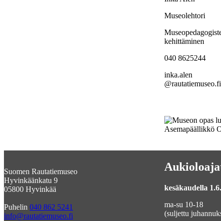
Museolehtori
Museopedagogiste
kehittäminen
040 8625244
inka.alen
@rautatiemuseo.fi
Asemapäällikkö Ot
Aukioloaja
Suomen Rautatiemuseo
Hyvinkäänkatu 9
kesäkaudella 1.6.
05800 Hyvinkää
ma-su 10-18
Puhelin
040 862 5241
(suljettu juhannuk
info@rautatiemuseo.fi