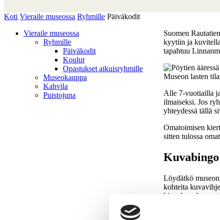
Koti
Vieraile museossa
Ryhmille
Päiväkodit
Vieraile museossa
Suomen Rautatiemu
Ryhmille
kyytiin ja kuvitell
Päiväkodit
tapahtuu Linnanmä
Koulut
Opastukset aikuisryhmille
Museon lasten tilas
Museokauppa
Kahvila
Alle 7-vuotiailla
Puistojuna
ilmaiseksi. Jos r
yhteydessä tällä si
Omatoimisen kiertä
sitten tulossa omat
Kuvabingo
Löydätkö museon n
kohteita kuvavihje
kiertelyyn kannatt
Hinta: omatoimite