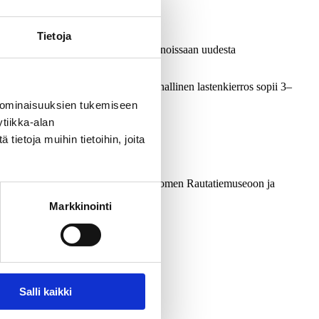
Tietoja
yöpäivää asemalla. Otso-herra on innoissaan uudesta
nssa.
omatoimista kahvilaleikkiä. Toiminnallinen lastenkierros sopii 3–
 ominaisuuksien tukemiseen
tiikka-alan
ietoja muihin tietoihin, joita
nistusseikkailun aikana tutustutaan Suomen Rautatiemuseoon ja
Markkinointi
immillään olla noin 20 lasta.
Salli kaikki