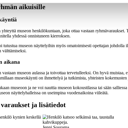
yhmän aikuisille
käyntiä
 yhteyttä museon henkilökuntaan, joka ottaa vastaan ryhmävaraukset. Täs
nitella yhdessä onnistuneen kierroksen.
i tutustua museon näyttelyihin myös omatoimisesti opettajan johdolla 
 välttämiseksi.
n aikana
 vastaan museon aulassa ja toivottaa tervetulleeksi. On hyvä muistaa, 
millaan museokäynti on ihmettelyä ja tutkimista, yhteisten kokemusten ja
ukaan museoon ja ne voi nauttia museon kokoustilassa tai sään salliess
useon näyttelyhalleissa on useimpina vuodenaikoina viileätä.
varaukset ja lisätiedot
Jenni Sourama