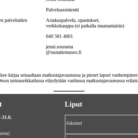
Palveluassistentti
n palveluiden
Asiakaspalvelu, opastukset,
verkkokauppa (ei paikalla maanantaisin)
040 581 4001
jenni.sourama
@rautatiemuseo.fi
son tarinaseikkailussa eläydytään vanhassa matkustajavaunussa erilaisi
t
Liput
-31.8.
Aikuiset
sena)