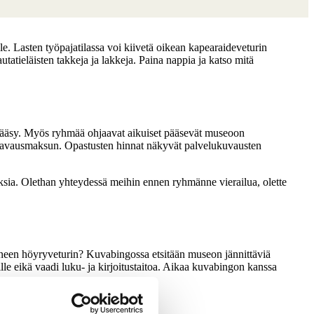
. Lasten työpajatilassa voi kiivetä oikean kapearaideveturin
autatieläisten takkeja ja lakkeja. Paina nappia ja katso mitä
npääsy. Myös ryhmää ohjaavat aikuiset pääsevät museoon
n avausmaksun. Opastusten hinnat näkyvät palvelukuvausten
roksia. Olethan yhteydessä meihin ennen ryhmänne vierailua, olette
neen höyryveturin? Kuvabingossa etsitään museon jännittäviä
le eikä vaadi luku- ja kirjoitustaitoa. Aikaa kuvabingon kanssa