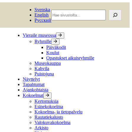
Svenska
Hae
English
sivustolta
Русский
Vieraile museossa
Ryhmille
Päiväkodit
Koulut
Opastukset aikuisryhmille
Museokauppa
Kahvila
Puistojuna
Näyttelyt
Tapahtumat
Ajankohtaista
Kokoelmat
Kertomuksia
Esinekokoelma
Kokoelma- ja tietopalvelu
Rautatiekalusto
Valokuvakokoelma
Arkisto