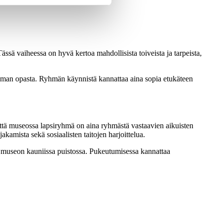
sä vaiheessa on hyvä kertoa mahdollisista toiveista ja tarpeista,
ilman opasta. Ryhmän käynnistä kannattaa aina sopia etukäteen
että museossa lapsiryhmä on aina ryhmästä vastaavien aikuisten
kamista sekä sosiaalisten taitojen harjoittelua.
a museon kauniissa puistossa. Pukeutumisessa kannattaa