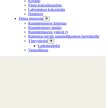
Kirjasto
Finna-kokoelmaselain
Lahjoitukset kokoelmiin
Hankkeet
Tietoa museosta
Rautatiemuseon historiaa
Rautatiemuseo tänään
Rautatiemuseon ystävät ry
Raiteiston käyttö rautatieliikenteen harjoittajille
Yhteystiedot
Laskutustiedot
Vastuullisuus