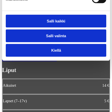
Aukioloajat
kesäkaudella 1.6.-31.8.
Salli kaikki
ma-su 10-18
(suljettu juhannuksena)
Salli valinta
talvikaudella 1.9.-31.5.
ti-su 10-18
Kiellä
ma suljettu
Katso poikkeukset aukioloaikoihin
Liput
Aikuiset
14 €
Lapset (7–17v)
5 €