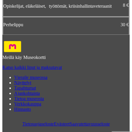
8 €
Opiskelijat, eläkeläiset, työttömät, kriisinhallintaveteraanit
Perhelippu
30 €
Meillä käy Museokortti
Katso kaikki liput ja maksutavat
Vieraile museossa
Näyttelyt
Tapahtumat
Ajankohtaista
Tietoa museosta
Verkkokauppa
Hinnasto
Tietosuojaseloste
Evästeet
Saavutettavuusseloste