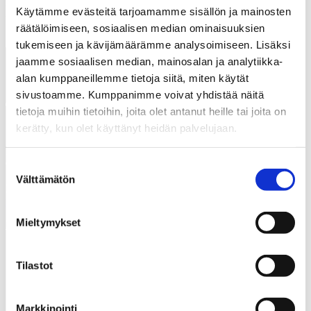
Näyttelyyn liittyvät tapahtumat
Käytämme evästeitä tarjoamamme sisällön ja mainosten
räätälöimiseen, sosiaalisen median ominaisuuksien
tukemiseen ja kävijämäärämme analysoimiseen. Lisäksi
jaamme sosiaalisen median, mainosalan ja analytiikka-
alan kumppaneillemme tietoja siitä, miten käytät
sivustoamme. Kumppanimme voivat yhdistää näitä
tietoja muihin tietoihin, joita olet antanut heille tai joita on
kerätty, kun olet käyttänyt heidän palvelujaan.
Suomen Rautatiemuseo
Hyvinkäänkatu 9
05800 Hyvinkää
Suostumuksen
Välttämätön
valinta
Puhelin
040 862 5241
info@rautatiemuseo.fi
Mieltymykset
Katso kaikki yhteystiedot
Seuraa meitä somessa
Tilastot
Facebook
Instagram
LinkedIn
YouTube
Markkinointi