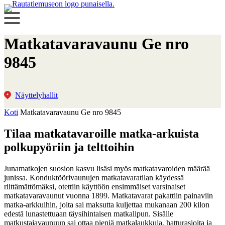
Matkatavaravaunu Ge nro
9845
Näyttelyhallit
Koti
Matkatavaravaunu Ge nro 9845
Tilaa matkatavaroille matka-arkuista
polkupyöriin ja telttoihin
Junamatkojen suosion kasvu lisäsi myös matkatavaroiden määrää
junissa. Konduktöörivaunujen matkatavaratilan käydessä
riittämättömäksi, otettiin käyttöön ensimmäiset varsinaiset
matkatavaravaunut vuonna 1899. Matkatavarat pakattiin painaviin
matka-arkkuihin, joita sai maksutta kuljettaa mukanaan 200 kilon
edestä lunastettuaan täysihintaisen matkalipun. Sisälle
matkustajavaunuun sai ottaa pieniä matkalaukkuja, hatturasioita ja