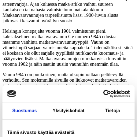
sateenvarjoja. Ajan kuluessa matka-arkku vaihtui suureen
kankaiseen tai nahasta valmistettuun matkalaukkuun.
Matkatavaravaunujen tarpeellisuutta lisäsi 1900-luvun alusta
jatkuvasti kasvanut pyöräilyn suosio.
Helsingin konepajalta vuonna 1901 valmistunut pieni,
kaksiakselinen matkatavaravaunu Ge numero 9845 edustaa
maamme vanhinta matkatavaravaunutyyppiä. Vaunu on
viimeisimpiä sarjaan valmistuneita kappaleita. Todennäköisesti siinä
ei koskaan ole ollut sarjalle tyypillisiä nurkkaovia kuormaus- ja
päätyovien lisäksi. Matkatavaravaunujen nurkkaovista luovuttiin
vuonna 1902 ja näin saatiin uusiin vaunuihin enemmän tilaa.
Vaunu 9845 on puukorinen, mutta ulkopinnoiltaan peltilevyillä
verhoiltu. Sen molemmilla sivuilla on liukuovet matkatavaroiden
lastaamista ja purkamista varten. Sisustukseen kuului kaksi kaappia,
pulpetti ja istumapaikka. Vaunua lämmitettiin veturista saatavalla
höyryllä. Kaasuvalaistuksen lisäksi valoa saatiin kattovalokorokkeen
eli lanterniinin kautta.
Suostumus
Yksityiskohdat
Tietoja
Peltiseinäiset matkatavaravaunut hylättiin pääosin 1950-luvulla ja
erillisistä matkatavaravaunuista luovuttiin 1960-luvulla. Syynä
muutokseen oli tilavampien konduktöörivaunujen valmistuminen ja
palveluverkostojen kehittyminen matkailureittien varrelle.
Tämä sivusto käyttää evästeitä