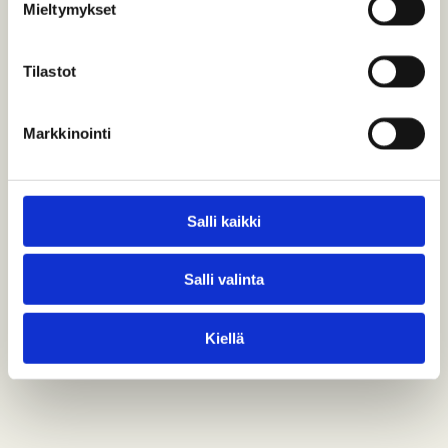
Mieltymykset
Pienten junien maailmasta
Tilastot
PIENOISMALLIT
PIENOISRAUTATIET
VERKKONÄYTTELY
Markkinointi
Pienoisrautatieaiheinen erikoisnäyttely
verkossa. Löydä näyttely täältä!
Salli kaikki
Salli valinta
Kiellä