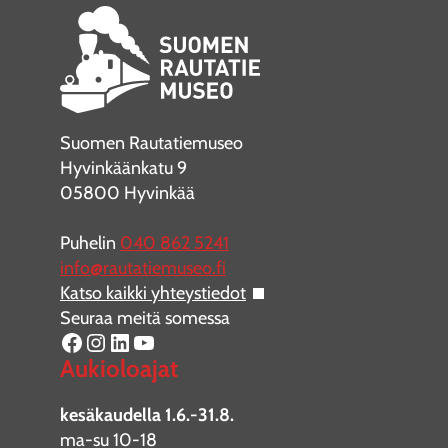
Suomen Rautatiemuseo
Hyvinkäänkatu 9
05800 Hyvinkää
Puhelin
040 862 5241
info@rautatiemuseo.fi
Katso kaikki yhteystiedot
Seuraa meitä somessa
Facebook
Instagram
LinkedIn
YouTube
Aukioloajat
kesäkaudella 1.6.-31.8.
ma-su 10-18