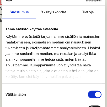
Perinnejuna Valtteri
Valtterissa matkustamisen vuosikymmenet näkyvät
Suostumus
Yksityiskohdat
Tietoja
vaunujen sisätilojen muutoksena 1940-luvulta 1980-
luvulle.
Tämä sivusto käyttää evästeitä
Erikois- ja verkkonäyttelyt
Käytämme evästeitä tarjoamamme sisällön ja mainosten
räätälöimiseen, sosiaalisen median ominaisuuksien
tukemiseen ja kävijämäärämme analysoimiseen. Lisäksi
jaamme sosiaalisen median, mainosalan ja analytiikka-
alan kumppaneillemme tietoja siitä, miten käytät
sivustoamme. Kumppanimme voivat yhdistää näitä
tietoja muihin tietoihin, joita olet antanut heille tai joita on
kerätty, kun olet käyttänyt heidän palvelujaan.
Suostumuksen
Välttämätön
valinta