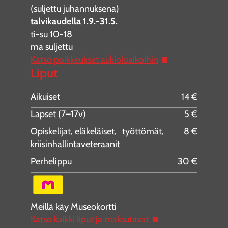
(suljettu juhannuksena)
talvikaudella 1.9.-31.5.
ti-su 10-18
ma suljettu
Katso poikkeukset aukioloaikoihin
Liput
Aikuiset
14 €
Lapset (7–17v)
5 €
Opiskelijat, eläkeläiset, työttömät,
8 €
kriisinhallintaveteraanit
Perhelippu
30 €
Meillä käy Museokortti
Katso kaikki liput ja maksutavat