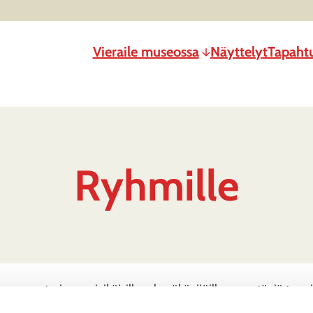
Vieraile museossa
Näyttelyt
Tapaht
Ryhmille
useo tarjoaa eri-ikäisille ryhmäkävijöille syventäviä tapo
laiset opastukset, museokierrokset ja tehtäväpaketit virittäv