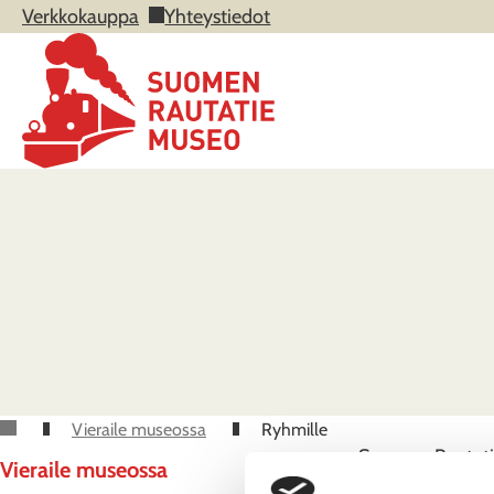
Verkkokauppa
Yhteystiedot
Vieraile museossa
Ryhmille
Suomen Rautatiem
Vieraile museossa
nykypäivään. Eri