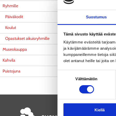
oppimista.
Ryhmille
Ryhmä voi tutus
Päiväkodit
etukäteen ilmoit
Suostumus
tarpeet huomioi
Koulut
Tutustu eri-ikäi
Tämä sivusto käyttää eväste
Opastukset aikuisryhmille
Käytämme evästeitä tarjoama
Palvelut pä
ja kävijämäärämme analysoim
Museokauppa
kumppaneillemme tietoja siitä
Kahvila
olet antanut heille tai joita o
Puistojuna
Suostumuksen
Välttämätön
valinta
Aukiol
Kiellä