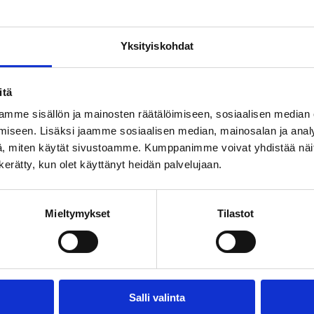
tua museoon myös omatoimisesti ilman oppaan palveluja. 
taa ja sopia päällekkäisyyksien välttämiseksi. Tarvittaess
Yksityiskohdat
den.
sten ryhmäpalveluihin, varaa sopiva kierros ja tule museoon!
itä
mme sisällön ja mainosten räätälöimiseen, sosiaalisen median
iväkotiryhmille
Palvelut kouluille
Palvelut a
iseen. Lisäksi jaamme sosiaalisen median, mainosalan ja analy
, miten käytät sivustoamme. Kumppanimme voivat yhdistää näitä t
n kerätty, kun olet käyttänyt heidän palvelujaan.
Mieltymykset
Tilastot
oajat
Liput
Salli valinta