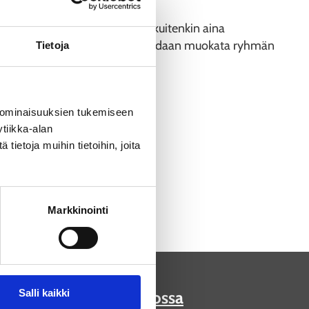
Ryhmän käynnistä kannattaa kuitenkin aina
a opastusta tai museokierrosta voidaan muokata ryhmän
Tietoja
 ominaisuuksien tukemiseen
ikuisryhmille
tiikka-alan
ietoja muihin tietoihin, joita
Markkinointi
Salli kaikki
Vieraile museossa