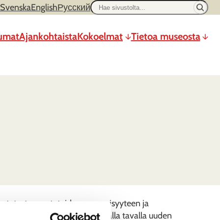
Hae
Svenska
English
Русский
sivustolta
umat
Ajankohtaista
Kokoelmat
Tietoa museosta
ja tutustua rautateiden menneisyyteen ja
ät aiheeseen ja tukevat antoisalla tavalla uuden