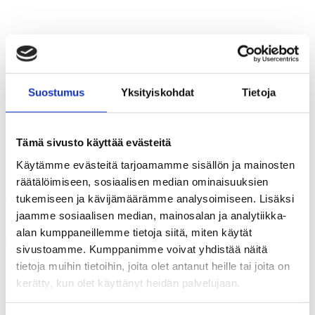
Suostumus
Yksityiskohdat
Tietoja
Tämä sivusto käyttää evästeitä
Kuva: Sanna Laakso, Suomen Rautatiemuseo.
19.9.2026
10-18
Käytämme evästeitä tarjoamamme sisällön ja mainosten
räätälöimiseen, sosiaalisen median ominaisuuksien
Lasten kulttuurilauantai
tukemiseen ja kävijämäärämme analysoimiseen. Lisäksi
Rautatiemuseossa
jaamme sosiaalisen median, mainosalan ja analytiikka-
alan kumppaneillemme tietoja siitä, miten käytät
sivustoamme. Kumppanimme voivat yhdistää näitä
tietoja muihin tietoihin, joita olet antanut heille tai joita on
kerätty, kun olet käyttänyt heidän palvelujaan.