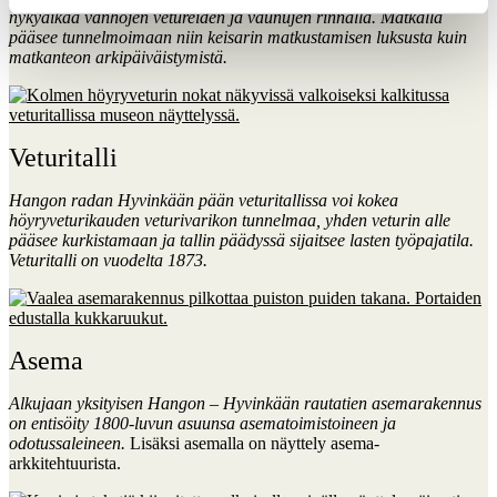
nykyaikaa vanhojen vetureiden ja vaunujen rinnalla. Matkalla
pääsee tunnelmoimaan niin keisarin matkustamisen luksusta kuin
matkanteon arkipäiväistymistä.
Veturitalli
Hangon radan Hyvinkään pään veturitallissa voi kokea
höyryveturikauden veturivarikon tunnelmaa, yhden veturin alle
pääsee kurkistamaan ja tallin päädyssä sijaitsee lasten työpajatila.
Veturitalli on vuodelta 1873.
Asema
Alkujaan yksityisen Hangon
–
Hyvinkään rautatien asemarakennus
on entisöity 1800-luvun asuunsa asematoimistoineen ja
odotussaleineen.
Lisäksi asemalla on näyttely asema-
arkkitehtuurista.