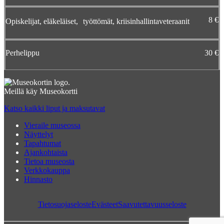
8 €
Opiskelijat, eläkeläiset, työttömät, kriisinhallintaveteraanit
Perhelippu
30 €
Meillä käy Museokortti
Katso kaikki liput ja maksutavat
Vieraile museossa
Näyttelyt
Tapahtumat
Ajankohtaista
Tietoa museosta
Verkkokauppa
Hinnasto
Tietosuojaseloste
Evästeet
Saavutettavuusseloste