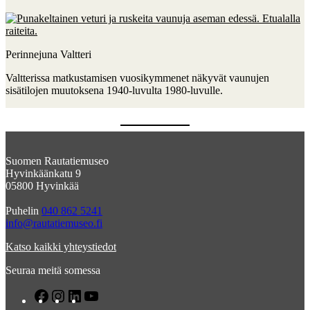
Perinnejuna Valtteri
Valtterissa matkustamisen vuosikymmenet näkyvät vaunujen
sisätilojen muutoksena 1940-luvulta 1980-luvulle.
Suomen Rautatiemuseo
Hyvinkäänkatu 9
05800 Hyvinkää
Puhelin
040 862 5241
info@rautatiemuseo.fi
Katso kaikki yhteystiedot
Seuraa meitä somessa
F
I
L
Y
a
n
i
o