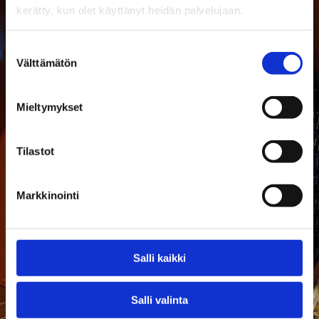
kerätty, kun olet käyttänyt heidän palvelujaan.
Suostumuksen
Välttämätön
valinta
Mieltymykset
Tilastot
Markkinointi
Salli kaikki
Salli valinta