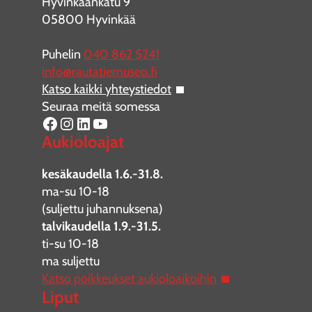
Hyvinkäänkatu 9
05800 Hyvinkää
Puhelin
040 862 5241
info@rautatiemuseo.fi
Katso kaikki yhteystiedot
Seuraa meitä somessa
Facebook
Instagram
LinkedIn
YouTube
Aukioloajat
kesäkaudella 1.6.-31.8.
ma-su 10-18
(suljettu juhannuksena)
talvikaudella 1.9.-31.5.
ti-su 10-18
ma suljettu
Katso poikkeukset aukioloaikoihin
Liput