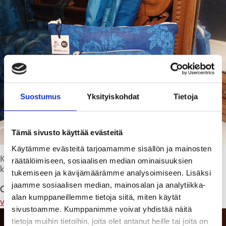
Suostumus
Yksityiskohdat
Tietoja
Tämä sivusto käyttää evästeitä
Käytämme evästeitä tarjoamamme sisällön ja mainosten
Keisarin junan silkkiverhoilujen kuvia on käytetty
räätälöimiseen, sosiaalisen median ominaisuuksien
kotimaisten Likizin pussukoiden kuoseissa.
tukemiseen ja kävijämäärämme analysoimiseen. Lisäksi
jaamme sosiaalisen median, mainosalan ja analytiikka-
Osa museokaupan tuotteista on saatavilla myös
Trafiikin
alan kumppaneillemme tietoja siitä, miten käytät
verkkokaupassa
. Tervetuloa ostoksille!
sivustoamme. Kumppanimme voivat yhdistää näitä
tietoja muihin tietoihin, joita olet antanut heille tai joita on