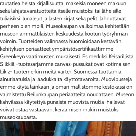
rautatieaiheista kirjallisuutta, makeisia moneen makuun
sekä lahjatavaratuotteita itselle muistoksi tai läheisille
tuliaisiksi. Junalelut ja lasten kirjat sekä pelit ilahduttavat
perheen pienimpiä. Museokaupan valikoimaa kehitetään
museon ammattilaisten keskuudesta kootun työryhmän
voimin. Tuotteiden valinnassa huomioidaan kestävän
kehityksen periaatteet ympäristösertifikaattimme
Greenkeyn vaatimusten mukaisesti. Esimerkiksi Keisarillista
Silkkiä -tuotesarjamme canvas-pussukat ovat kotimaisen
Likiz- tuotemerkin meitä varten Suomessa tuottamia,
ainutlaatuisia ja laadukkaita käyttötavaroita. Muovipusseja
emme käytä lainkaan ja oman mallistomme kestokassi on
valmistettu Reilunkaupan periaatteita noudattaen. Museon
kahvilassa käytettyä punaista muovista mukia ihailevat
voivat ostaa vastaavan, keraamisen mukin muistoksi
museokaupasta.