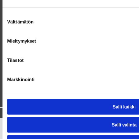
Katso kaikki liput ja maksutavat
Vieraile museossa
Suostumuksen
Välttämätön
valinta
Näyttelyt
Tapahtumat
Mieltymykset
Ajankohtaista
Tietoa museosta
Tilastot
Verkkokauppa
Hinnasto
Markkinointi
Tietosuojaseloste
Evästeet
Saavutettavuusseloste
Salli kaikki
© Suomen Rautatiemuseo 2026
|
Verkkosivut:
Site Logic
Salli valinta