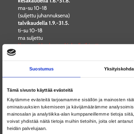
kesäkaudella 1.6.-31.8.
ma-su 10-18
(suljettu juhannuksena)
talvikaudella 1.9.-31.5.
ti-su 10-18
ma suljettu
Katso poikkeukset aukioloaikoihin
Liput
Aikuiset
14 €
Suostumus
Yksityiskohda
Lapset (7–17v)
5 €
Opiskelijat, eläkeläiset, työttömät,
8 €
Tämä sivusto käyttää evästeitä
kriisinhallintaveteraanit
Käytämme evästeitä tarjoamamme sisällön ja mainosten räät
Perhelippu
30 €
ominaisuuksien tukemiseen ja kävijämäärämme analysoimise
mainosalan ja analytiikka-alan kumppaneillemme tietoja si
voivat yhdistää näitä tietoja muihin tietoihin, joita olet antanut 
heidän palvelujaan.
Meillä käy Museokortti