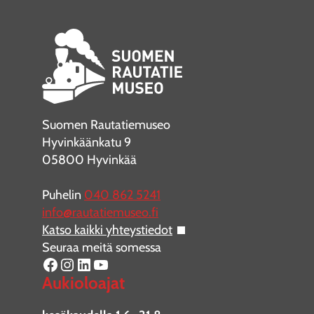
Suomen Rautatiemuseo
Hyvinkäänkatu 9
05800 Hyvinkää
Puhelin
040 862 5241
info@rautatiemuseo.fi
Katso kaikki yhteystiedot
Seuraa meitä somessa
Facebook
Instagram
LinkedIn
YouTube
Aukioloajat