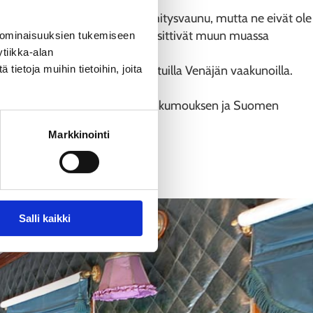
ui.
asalivaunu, keittiövaunu ja lämmitysvaunu, mutta ne eivät ole
 ylellisin materiaalein, jotka käsittivät muun muassa
 ominaisuuksien tukemiseen
tiikka-alan
ietoja muihin tietoihin, joita
inisiksi ja varustettiin kullatuilla Venäjän vaakunoilla.
älöitä uudistettiin.
 niitä säilytettiin Venäjän vallankumouksen ja Suomen
Markkinointi
Salli kaikki