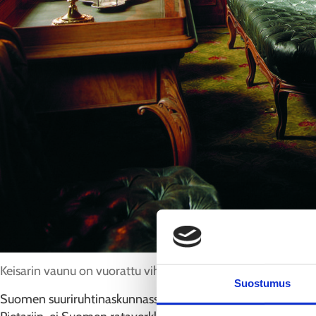
Keisarin vaunu on vuorattu vihreällä pukinnahalla.
Suostumus
Suomen suuriruhtinaskunnassa ryhdyttiin omien keisarilliste