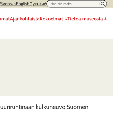
Hae
Svenska
English
Русский
sivustolta
umat
Ajankohtaista
Kokoelmat
Tietoa museosta
 suuriruhtinaan kulkuneuvo Suomen