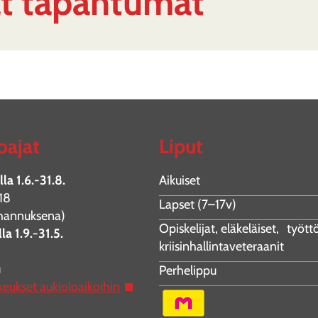
ät tapahtumat
oajat
Liput
la 1.6.-31.8.
Aikuiset
18
Lapset (7–17v)
juhannuksena)
Opiskelijat, eläkeläiset, työt
la 1.9.-31.5.
kriisinhallintaveteraanit
u
Perhelippu
keukset aukioloaikoihin