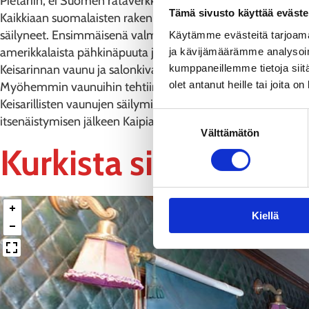
Pietariin, ei Suomen rataverkko ollut yhteydessä Venäjän rat
Tämä sivusto käyttää eväste
Kaikkiaan suomalaisten rakennuttamia tai rakentamia keisaril
säilyneet. Ensimmäisenä valmistui keisarin vaunu, joka raken
Käytämme evästeitä tarjoama
amerikkalaista pähkinäpuuta ja villasamettia.
ja kävijämäärämme analysoim
kumppaneillemme tietoja siitä
Keisarinnan vaunu ja salonkivaunu rakennettiin Helsingin kon
olet antanut heille tai joita o
Myöhemmin vaunuihin tehtiin joitakin muutoksia ja parannuk
Keisarillisten vaunujen säilymiseen vaikutti se, että ne ol
Suostumuksen
itsenäistymisen jälkeen Kaipiaisten vaunuhallissa Suomen raj
Välttämätön
valinta
Kurkista sisään keis
Kiellä