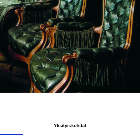
Yksityiskohdat
n vaunujen hankintaan, kun rautatietä Riihimäeltä Pietariin