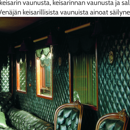
: keisarin vaunusta, keisarinnan vaunusta ja
enäjän keisarillisista vaunuista ainoat säily