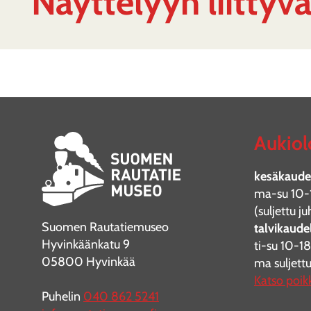
Näyttelyyn liittyv
Aukiol
kesäkaudel
ma-su 10-
(suljettu 
Suomen Rautatiemuseo
talvikaudel
Hyvinkäänkatu 9
ti-su 10-18
05800 Hyvinkää
ma suljett
Katso poik
Puhelin
040 862 5241