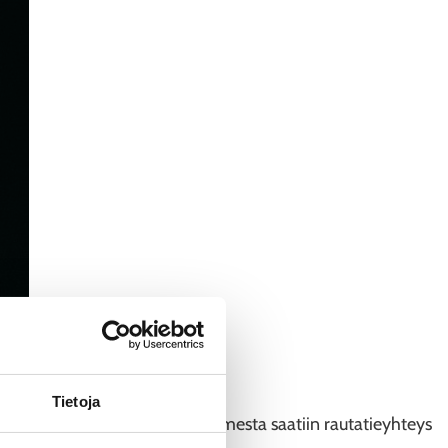
Tietoja
 rakennettiin 1869. Vaikka Suomesta saatiin rautatieyhteys