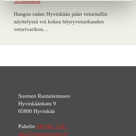
Hangon radan Hyvinkään pään veturitallin
näyttelyssä voi kokea höyryveturikauden
veturivarikon…
Suomen Rautatiemuseo
Hyvinkäänkatu 9
05800 Hyvinkää
Puhelin
040 862 5241
info@rautatiemuseo.fi