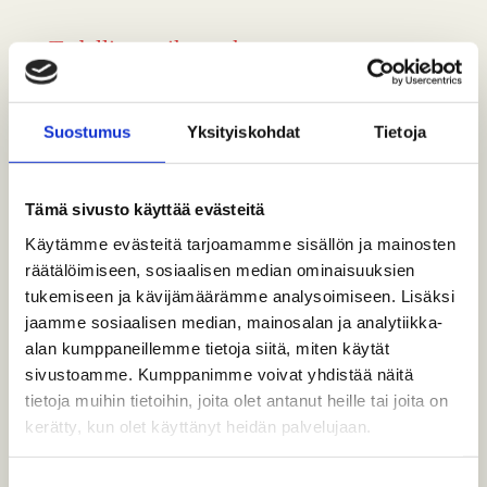
Todellinen aikamatka
Rautatiemuseon näyttelyhalleissa kuljetaan
keisarin ajasta kohti nykyaikaa vanhojen
Suostumus
Yksityiskohdat
Tietoja
vetureiden ja…
Tämä sivusto käyttää evästeitä
Käytämme evästeitä tarjoamamme sisällön ja mainosten
räätälöimiseen, sosiaalisen median ominaisuuksien
tukemiseen ja kävijämäärämme analysoimiseen. Lisäksi
jaamme sosiaalisen median, mainosalan ja analytiikka-
alan kumppaneillemme tietoja siitä, miten käytät
sivustoamme. Kumppanimme voivat yhdistää näitä
tietoja muihin tietoihin, joita olet antanut heille tai joita on
kerätty, kun olet käyttänyt heidän palvelujaan.
Suostumuksen