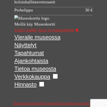
kriisinhallintaveteraanit
Perhelippu
30 €
Meillä käy Museokortti
Katso kaikki liput ja maksutavat
Vieraile museossa
Näyttelyt
Tapahtumat
Ajankohtaista
Tietoa museosta
Verkkokauppa
Hinnasto
Tietosuojaseloste
Evästeet
Saavutettavuusseloste