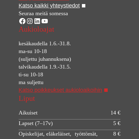
Katso kaikki yhteystiedot
Seuraa meitä somessa
Facebook
Instagram
LinkedIn
YouTube
Aukioloajat
kesäkaudella 1.6.-31.8.
ma-su 10-18
(suljettu juhannuksena)
talvikaudella 1.9.-31.5.
ti-su 10-18
ma suljettu
Katso poikkeukset aukioloaikoihin
Liput
Aikuiset
14 €
Lapset (7–17v)
5 €
Opiskelijat, eläkeläiset, työttömät,
8 €