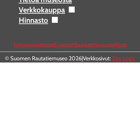
Verkkokauppa
Hinnasto
Tietosuojaseloste
Evästeet
Saavutettavuusseloste
© Suomen Rautatiemuseo 2026
|
Verkkosivut:
Site Logic