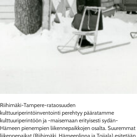
Riihimäki-Tampere-rataosuuden
kulttuuriperintöinventointi perehtyy pääratamme
kulttuuriperintöön ja -maisemaan erityisesti sydän-
Hämeen pienempien liikennepaikkojen osalta. Suuremmat
liikennepaikat (Riihimäki, Hämeenlinna ja Toijala) esitetään