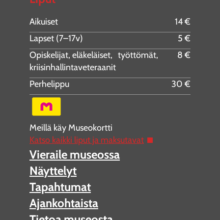
Aikuiset
14 €
Lapset (7–17v)
5 €
Opiskelijat, eläkeläiset, työttömät,
8 €
kriisinhallintaveteraanit
Perhelippu
30 €
Meillä käy Museokortti
Katso kaikki liput ja maksutavat
Vieraile museossa
Näyttelyt
Tapahtumat
Ajankohtaista
Tietoa museosta