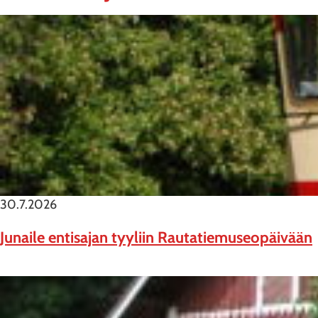
30.7.2026
Junaile entisajan tyyliin Rautatiemuseopäivään