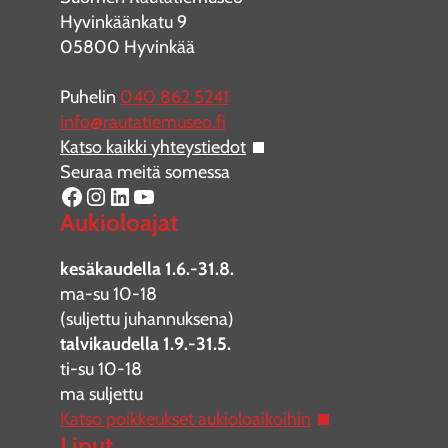
Hyvinkäänkatu 9
05800 Hyvinkää
Puhelin
040 862 5241
info@rautatiemuseo.fi
Katso kaikki yhteystiedot
Seuraa meitä somessa
Facebook
Instagram
LinkedIn
YouTube
Aukioloajat
kesäkaudella 1.6.-31.8.
ma-su 10-18
(suljettu juhannuksena)
talvikaudella 1.9.-31.5.
ti-su 10-18
ma suljettu
Katso poikkeukset aukioloaikoihin
Liput