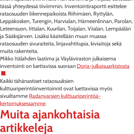
tässä yhteydessä tiiviimmin. Inventointiraportti esittelee
rataosuuden liikennepaikoista Riihimäen, Ryttylän,
Leppäkosken, Turengin, Harvialan, Hämeenlinnan, Parolan,
Leteensuon, Iittalan, Kuurilan, Toijalan, Viialan, Lempäälän
ja Sääksjärven. Lisäksi käsitellään muun muassa
rataosuuden sivuraiteita, linjavahtitupia, kiviaitoja sekä
muita rakenteita.
Mikko Itälahden laatima ja Väyläviraston julkaisema
inventointi on luettavissa suoraan
Doria-julkaisuarkistosta
.
Kaikki tähänastiset rataosuuksien
kulttuuriperintöinventoinnit ovat luettavissa myös
sivuiltamme
Radanvarsien kulttuuriperintöä-
kertomuksessamme
.
Muita ajankohtaisia
artikkeleja