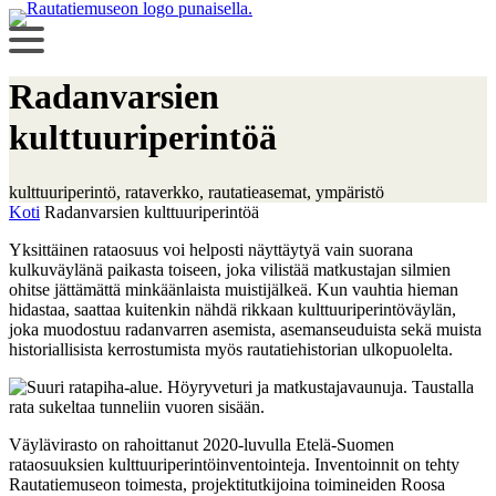
Radanvarsien
kulttuuriperintöä
kulttuuriperintö
, 
rataverkko
, 
rautatieasemat
, 
ympäristö
Koti
Radanvarsien kulttuuriperintöä
Yksittäinen rataosuus voi helposti näyttäytyä vain suorana
kulkuväylänä paikasta toiseen, joka vilistää matkustajan silmien
ohitse jättämättä minkäänlaista muistijälkeä. Kun vauhtia hieman
hidastaa, saattaa kuitenkin nähdä rikkaan kulttuuriperintöväylän,
joka muodostuu radanvarren asemista, asemanseuduista sekä muista
historiallisista kerrostumista myös rautatiehistorian ulkopuolelta.
Väylävirasto on rahoittanut 2020-luvulla Etelä-Suomen
rataosuuksien kulttuuriperintöinventointeja. Inventoinnit on tehty
Rautatiemuseon toimesta, projektitutkijoina toimineiden Roosa