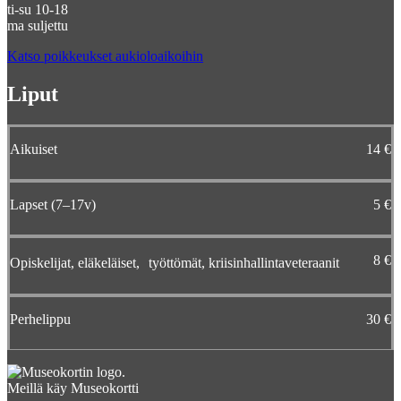
ti-su 10-18
ma suljettu
Katso poikkeukset aukioloaikoihin
Liput
Aikuiset
14 €
Lapset (7–17v)
5 €
8 €
Opiskelijat, eläkeläiset, työttömät, kriisinhallintaveteraanit
Perhelippu
30 €
Meillä käy Museokortti