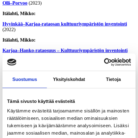
Olli–Porvoo
(2023)
Itälahti, Mikko:
Hyvinkää–Karjaa-rataosan kulttuuriympäristön inventointi
(2022)
Itälahti, Mikko:
Karjaa–Hanko-rataosuus – Kulttuuriympäristön inventointi
(2022)
Ruotsalainen, Roosa:
Kerava – Riihimäki-rataosuuden kulttuurihistoriallisten
Suostumus
Yksityiskohdat
Tietoja
kohteiden inventointi
(2021)
Ruotsalainen, Roosa:
Tämä sivusto käyttää evästeitä
Lahti-Kouvola-rataosuuden kulttuurihistoriallisten kohteiden
inventointi
(2021)
Käytämme evästeitä tarjoamamme sisällön ja mainosten
räätälöimiseen, sosiaalisen median ominaisuuksien
tukemiseen ja kävijämäärämme analysoimiseen. Lisäksi
Uudenkaupungin veturitalli ja vesitorni (1982)
jaamme sosiaalisen median, mainosalan ja analytiikka-