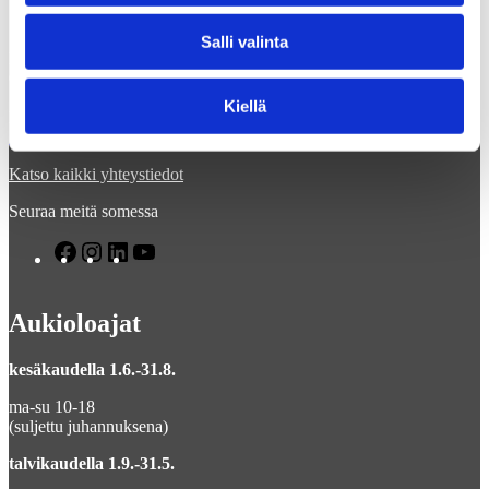
Suomen Rautatiemuseo
Salli valinta
Hyvinkäänkatu 9
05800 Hyvinkää
Kiellä
Puhelin
040 862 5241
info@rautatiemuseo.fi
Katso kaikki yhteystiedot
Seuraa meitä somessa
F
I
L
Y
a
n
i
o
c
s
n
u
e
t
k
T
Aukioloajat
b
a
e
u
o
g
d
b
o
r
I
e
kesäkaudella 1.6.-31.8.
k
a
n
m
ma-su 10-18
(suljettu juhannuksena)
talvikaudella 1.9.-31.5.