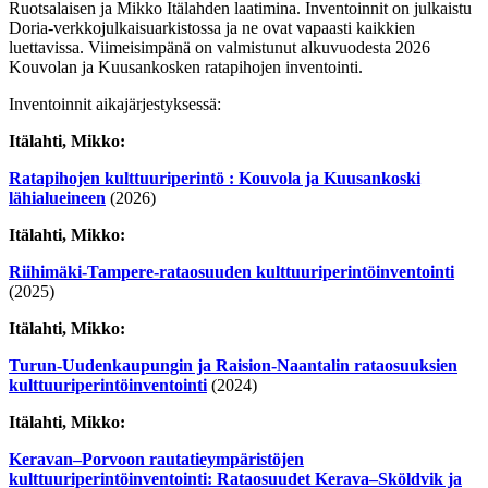
Ruotsalaisen ja Mikko Itälahden laatimina. Inventoinnit on julkaistu
Doria-verkkojulkaisuarkistossa ja ne ovat vapaasti kaikkien
luettavissa. Viimeisimpänä on valmistunut alkuvuodesta 2026
Kouvolan ja Kuusankosken ratapihojen inventointi.
Inventoinnit aikajärjestyksessä:
Itälahti, Mikko:
Ratapihojen kulttuuriperintö : Kouvola ja Kuusankoski
lähialueineen
(2026)
Itälahti, Mikko:
Riihimäki-Tampere-rataosuuden kulttuuriperintöinventointi
(2025)
Itälahti, Mikko:
Turun-Uudenkaupungin ja Raision-Naantalin rataosuuksien
kulttuuriperintöinventointi
(2024)
Itälahti, Mikko:
Keravan–Porvoon rautatieympäristöjen
kulttuuriperintöinventointi: Rataosuudet Kerava–Sköldvik ja