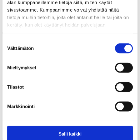
alan kumppaneillemme tietoja siitä, miten käytät
Kausalan rautatieasema (1964)
sivustoamme. Kumppanimme voivat yhdistää näitä
tietoja muihin tietoihin, joita olet antanut heille tai joita on
kerätty, kun olet käyttänyt heidän palvelujaan.
Suostumuksen
Välttämätön
valinta
Kun vauhtia hieman hidastaa, saattaa nähdä rikkaan
kulttuuriperintöväylän
Mieltymykset
Tilastot
Hyvinkään rautatieasema (1975)
Markkinointi
Dragsvikin seisake (1964)
Salli kaikki