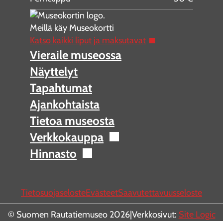
Meillä käy Museokortti
Katso kaikki liput ja maksutavat
Vieraile museossa
Näyttelyt
Tapahtumat
Ajankohtaista
Tietoa museosta
Verkkokauppa
Hinnasto
Tietosuojaseloste
Evästeet
Saavutettavuusseloste
© Suomen Rautatiemuseo 2026
|
Verkkosivut:
Site Logic