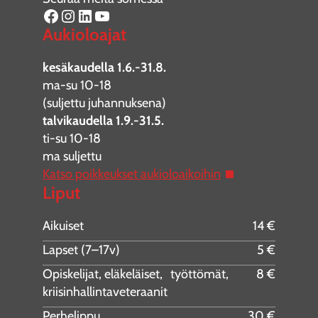
Facebook
Instagram
LinkedIn
YouTube
Aukioloajat
kesäkaudella 1.6.-31.8.
ma-su 10-18
(suljettu juhannuksena)
talvikaudella 1.9.-31.5.
ti-su 10-18
ma suljettu
Katso poikkeukset aukioloaikoihin
Liput
Aikuiset
14 €
Lapset (7–17v)
5 €
Opiskelijat, eläkeläiset, työttömät,
8 €
kriisinhallintaveteraanit
Perhelippu
30 €