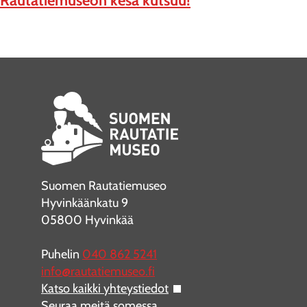
Rautatiemuseon kesä kutsuu!
Suomen Rautatiemuseo
Hyvinkäänkatu 9
05800 Hyvinkää
Puhelin
040 862 5241
info@rautatiemuseo.fi
Katso kaikki yhteystiedot
Seuraa meitä somessa