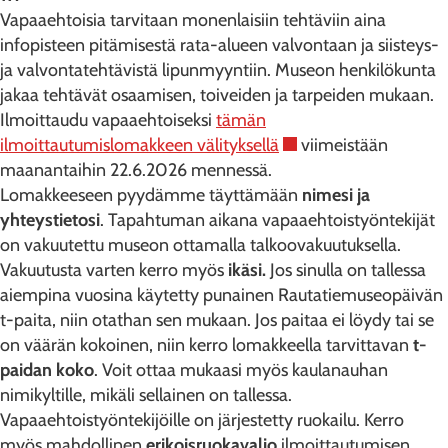
Vapaaehtoisia tarvitaan monenlaisiin tehtäviin aina
infopisteen pitämisestä rata-alueen valvontaan ja siisteys-
ja valvontatehtävistä lipunmyyntiin. Museon henkilökunta
jakaa tehtävät osaamisen, toiveiden ja tarpeiden mukaan.
Ilmoittaudu vapaaehtoiseksi
tämän
ilmoittautumislomakkeen välityksellä
viimeistään
maanantaihin 22.6.2026 mennessä.
Lomakkeeseen pyydämme täyttämään
nimesi ja
yhteystietosi
. Tapahtuman aikana vapaaehtoistyöntekijät
on vakuutettu museon ottamalla talkoovakuutuksella.
Vakuutusta varten kerro myös
ikäsi.
Jos sinulla on tallessa
aiempina vuosina käytetty punainen Rautatiemuseopäivän
t-paita, niin otathan sen mukaan. Jos paitaa ei löydy tai se
on väärän kokoinen, niin kerro lomakkeella tarvittavan
t-
paidan koko
. Voit ottaa mukaasi myös kaulanauhan
nimikyltille, mikäli sellainen on tallessa.
Vapaaehtoistyöntekijöille on järjestetty ruokailu. Kerro
myös mahdollinen
erikoisruokavalio
ilmoittautumisen