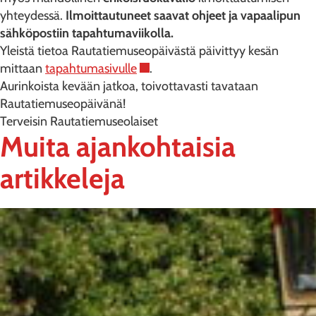
yhteydessä.
Ilmoittautuneet
saavat ohjeet ja vapaalipun
sähköpostiin tapahtumaviikolla.
Yleistä tietoa Rautatiemuseopäivästä päivittyy kesän
mittaan
tapahtumasivulle
.
Aurinkoista kevään jatkoa, toivottavasti tavataan
Rautatiemuseopäivänä!
Terveisin Rautatiemuseolaiset
Muita ajankohtaisia
artikkeleja