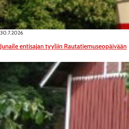
30.7.2026
Junaile entisajan tyyliin Rautatiemuseopäivään