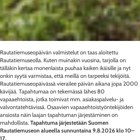
Rautatiemuseopäivän valmistelut on taas aloitettu
Rautatiemuseolla. Kuten muinakin vuosina, tarjolla on
tälläkin kertaa monenlaista puuhaa kaiken ikäisille ja nyt
onkin syytä varmistaa, että meillä on tarpeeksi tekijöitä.
Rautatiemuseopäivässä vierailee päivän aikana jopa 2000
kävijää. Tapahtumaa on tekemässä lähes 80
vapaaehtoista, jotka toimivat mm. asiakaspalvelu- ja
valvontatehtävissä. Osaavien vapaaehtoistyöntekijöiden
ansiosta näin laajan tapahtuman järjestäminen on
mahdollista.
Tapahtuma järjestetään Suomen
Rautatiemuseon alueella sunnuntaina 9.8.2026 klo 10–
17.