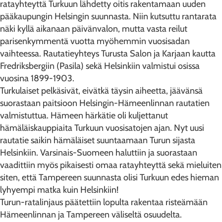
ratayhteyttä Turkuun lähdetty oitis rakentamaan uuden
pääkaupungin Helsingin suunnasta. Niin kutsuttu rantarata
näki kyllä aikanaan päivänvalon, mutta vasta reilut
parisenkymmentä vuotta myöhemmin vuosisadan
vaihteessa. Rautatieyhteys Turusta Salon ja Karjaan kautta
Fredriksbergiin (Pasila) sekä Helsinkiin valmistui osissa
vuosina 1899-1903.
Turkulaiset pelkäsivät, eivätkä täysin aiheetta, jäävänsä
suorastaan paitsioon Helsingin-Hämeenlinnan rautatien
valmistuttua. Hämeen härkätie oli kuljettanut
hämäläiskauppiaita Turkuun vuosisatojen ajan. Nyt uusi
rautatie saikin hämäläiset suuntaamaan Turun sijasta
Helsinkiin. Varsinais-Suomeen haluttiin ja suorastaan
vaadittiin myös pikaisesti omaa ratayhteyttä sekä mieluiten
siten, että Tampereen suunnasta olisi Turkuun edes hieman
lyhyempi matka kuin Helsinkiin!
Turun-ratalinjaus päätettiin lopulta rakentaa risteämään
Hämeenlinnan ja Tampereen väliseltä osuudelta.