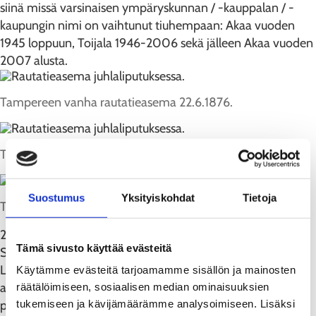
siinä missä varsinaisen ympäryskunnan / -kauppalan / -
kaupungin nimi on vaihtunut tiuhempaan: Akaa vuoden
1945 loppuun, Toijala 1946-2006 sekä jälleen Akaa vuoden
2007 alusta.
Tampereen vanha rautatieasema 22.6.1876.
Turun vanha rautatieasema 22.6.1876.
Suostumus
Yksityiskohdat
Tietoja
Toijalan vanha rautatieasema 1890-luvulla kuvattuna.
22.6.1876 alkaen Turku sekä Tampere olivat nyt osa
Tämä sivusto käyttää evästeitä
Suomen nuorta rataverkkoa, Toijala risteysasemanaan.
Luonnollisesti uusi Turun-Tampereen-Hämeenlinnan rata
Käytämme evästeitä tarjoamamme sisällön ja mainosten
avasi myös lukuisia väliasemia: siinä missä rataosuuksien
räätälöimiseen, sosiaalisen median ominaisuuksien
tukemiseen ja kävijämäärämme analysoimiseen. Lisäksi
pääteasemat olivat useimmiten jo vireitä asutuskeskuksia,