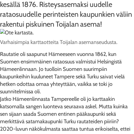
kesällä 1876. Risteysasemaksi uudelle
rataosuudelle perinteisten kaupunkien väliin
rakentui piskuinen Toijalan asema!
Varhaisimpia karttaotteita Toijalan asemanseudusta.
Rautatie oli saapunut Hämeeseen vuonna 1862, kun
Suomen ensimmäinen rataosuus valmistui Helsingistä
Hämeenlinnaan. Jo tuolloin Suomen suurimpiin
kaupunkeihin kuuluneet Tampere sekä Turku saivat vielä
hetken odottaa omaa yhteyttään, vaikka se toki jo
suunnitelmissa oli.
Jatko Hämeenlinnasta Tampereelle oli jo karttaakin
katsomalla sangen luonteva seuraava askel. Mutta kuinka
sen sijaan saada Suomen entinen pääkaupunki sekä
merkittävä satamakaupunki Turku rautateiden piiriin?
2020-luvun näkökulmasta saattaa tuntua erikoiselta, ettei