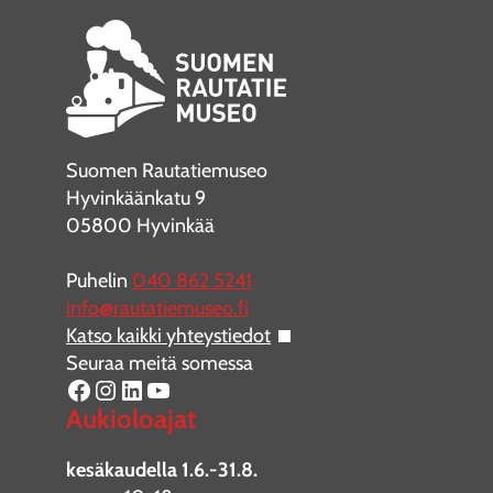
Suomen Rautatiemuseo
Hyvinkäänkatu 9
05800 Hyvinkää
Puhelin
040 862 5241
info@rautatiemuseo.fi
Katso kaikki yhteystiedot
Seuraa meitä somessa
Facebook
Instagram
LinkedIn
YouTube
Aukioloajat
kesäkaudella 1.6.-31.8.