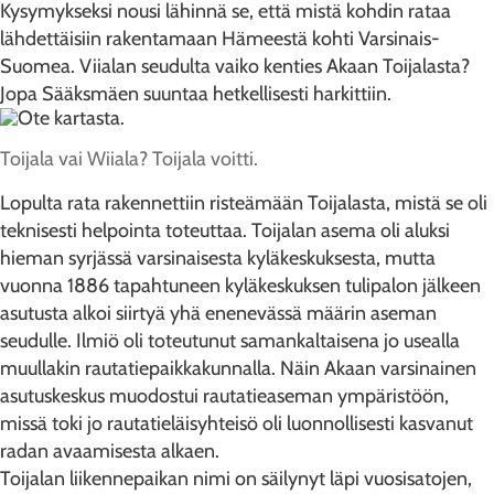
Kysymykseksi nousi lähinnä se, että mistä kohdin rataa
lähdettäisiin rakentamaan Hämeestä kohti Varsinais-
Suomea. Viialan seudulta vaiko kenties Akaan Toijalasta?
Jopa Sääksmäen suuntaa hetkellisesti harkittiin.
Toijala vai Wiiala? Toijala voitti.
Lopulta rata rakennettiin risteämään Toijalasta, mistä se oli
teknisesti helpointa toteuttaa. Toijalan asema oli aluksi
hieman syrjässä varsinaisesta kyläkeskuksesta, mutta
vuonna 1886 tapahtuneen kyläkeskuksen tulipalon jälkeen
asutusta alkoi siirtyä yhä enenevässä määrin aseman
seudulle. Ilmiö oli toteutunut samankaltaisena jo usealla
muullakin rautatiepaikkakunnalla. Näin Akaan varsinainen
asutuskeskus muodostui rautatieaseman ympäristöön,
missä toki jo rautatieläisyhteisö oli luonnollisesti kasvanut
radan avaamisesta alkaen.
Toijalan liikennepaikan nimi on säilynyt läpi vuosisatojen,