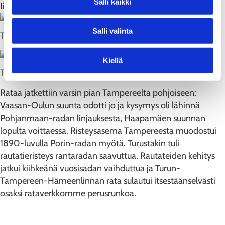
Salli kaikki
Iittalan, Kuurilan, Viialan ja Lempäälän!
Salli valinta
Turku-Helsinki 1876.
Turku-Tampere-Turku 1876.
Kiellä
Turku-Toijala silloisine väliasemineen vuonna 1946.
Rataa jatkettiin varsin pian Tampereelta pohjoiseen:
Vaasan-Oulun suunta odotti jo ja kysymys oli lähinnä
Pohjanmaan-radan linjauksesta, Haapamäen suunnan
lopulta voittaessa. Risteysasema Tampereesta muodostui
1890-luvulla Porin-radan myötä. Turustakin tuli
rautatieristeys rantaradan saavuttua. Rautateiden kehitys
jatkui kiihkeänä vuosisadan vaihduttua ja Turun-
Tampereen-Hämeenlinnan rata sulautui itsestäänselvästi
osaksi rataverkkomme perusrunkoa.