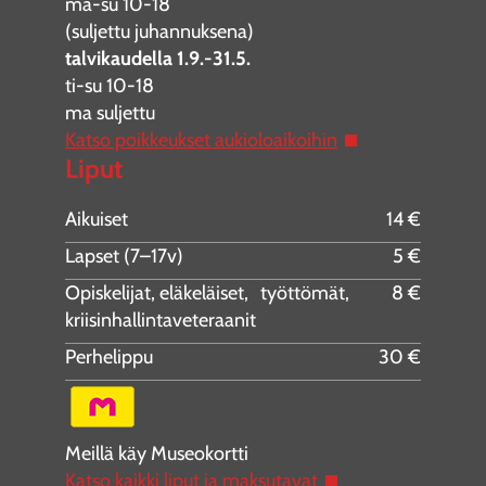
ma-su 10-18
(suljettu juhannuksena)
talvikaudella 1.9.-31.5.
ti-su 10-18
ma suljettu
Katso poikkeukset aukioloaikoihin
Liput
Aikuiset
14 €
Lapset (7–17v)
5 €
Opiskelijat, eläkeläiset, työttömät,
8 €
kriisinhallintaveteraanit
Perhelippu
30 €
Meillä käy Museokortti
Katso kaikki liput ja maksutavat