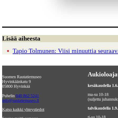
Lisää aiheesta
Tapio Tolmunen: Viisi minuuttia seuraav
Aukioloaja
Suomen Rautatiemuseo
Hyvinkäänkatu 9
kesäkaudella 1.6.
05800 Hyvinkää
ma-su 10-18
Puhelin
040 862 5241
(suljettu juhannuk
info@rautatiemuseo.fi
talvikaudella 1.9.
Katso kaikki yhteystiedot
ti-su 10-18