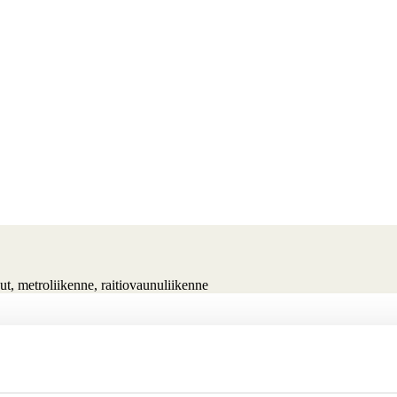
ut
, 
metroliikenne
, 
raitiovaunuliikenne
lle pääsyyn myös muitakin liikennemuotoja. Junaliikenteen ja muiden ku