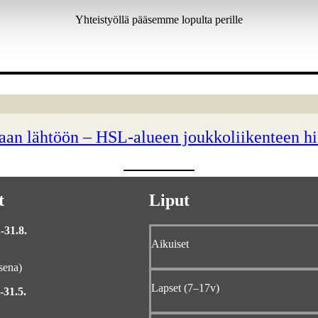
Yhteistyöllä pääsemme lopulta perille
aan lähtöön – HSL-alueen joukkoliikenteen hi
t
Liput
-31.8.
Aikuiset
sena)
Lapset (7–17v)
-31.5.