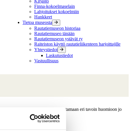
Kirjasto
Finna-kokoelmaselain
Lahjoitukset kokoelmiin
Hankkeet
Tietoa museosta
Rautatiemuseon historiaa
Rautatiemuseo tänään
Rautatiemuseon ystävät ry
Raiteiston käyttö rautatieliikenteen harjoittajille
Yhteystiedot
Laskutustiedot
Vastuullisuus
lkuneuvojen yhteistyötä on pyritty ottamaan eri tavoin huomioon jo