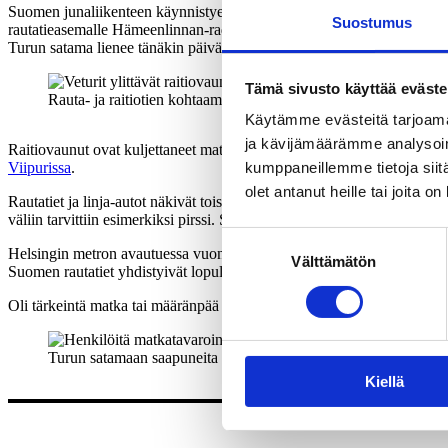
Suomen junaliikenteen käynnistyessä vuonna 1862 lienee kautta aikain 
Suostumus
rautatieasemalle Hämeenlinnan-radan päähän. Ensimmäinen raideyhteys
Turun satama lienee tänäkin päivänä tunnetuin väylä junasta laivaan ja
Tämä sivusto käyttää eväste
Rauta- ja raitiotien kohtaaminen Helsingissä 1920-luvulla
Vossik
Käytämme evästeitä tarjoama
ja kävijämäärämme analysoim
Raitiovaunut ovat kuljettaneet matkustajia Helsingissä junalle ja jun
Viipurissa
.
kumppaneillemme tietoja siitä
olet antanut heille tai joita o
Rautatiet ja linja-autot näkivät toisensa pitkään kilpailijoina. Monill
väliin tarvittiin esimerkiksi pirssi. Sittemmin suunnitellut ja rakennet
Suostumuksen
Helsingin metron avautuessa vuonna 1982 yksi alkuperäisistä metroase
Välttämätön
valinta
Suomen rautatiet yhdistyivät lopulta myös lentoliikenteeseen vuonna 2
Oli tärkeintä matka tai määränpää – yhteistyöllä pääsemme eteenpäin ja
Turun satamaan saapuneita matkustajia 1950-luvulla
Kiellä