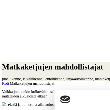
Matkaketjujen mahdollistajat
junaliikenne
, 
laivaliikenne
, 
lentoliikenne
, 
linja-autoliikenne
, 
matkaketj
Koti
Matkaketjujen mahdollistajat
Vaikka juna onkin kulkuvälineistä verrattomin, tarvitaan joskus peri
rautateiden alkuajoista alkaen.