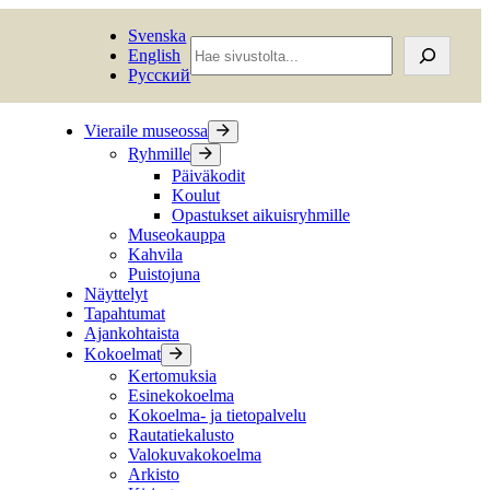
Svenska
Hae
English
sivustolta
Русский
Vieraile museossa
Ryhmille
Päiväkodit
Koulut
Opastukset aikuisryhmille
Museokauppa
Kahvila
Puistojuna
Näyttelyt
Tapahtumat
Ajankohtaista
Kokoelmat
Kertomuksia
Esinekokoelma
Kokoelma- ja tietopalvelu
Rautatiekalusto
Valokuvakokoelma
Arkisto