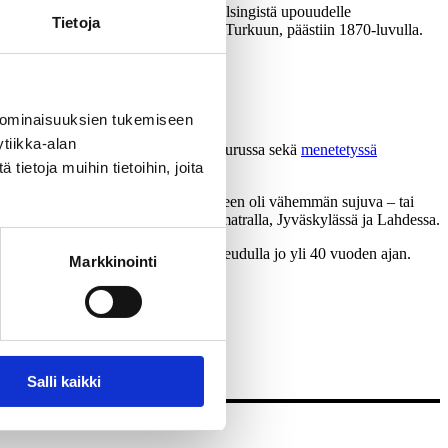
tai toisinpäin, esimerkiksi Etelä-Helsingistä upouudelle
Tietoja
stajasatamiinkin, kuten Hankoon ja Turkuun, päästiin 1870-luvulla.
 ominaisuuksien tukemiseen
tiikka-alan
eliikennettä on ollut aikanaan myös Turussa sekä
menetetyssä
ietoja muihin tietoihin, joita
masta, jolloin vaihto kulkupelistä toiseen oli vähemmän sujuva – tai
kakunnilla, esimerkiksi Seinäjoella, Imatralla, Jyväskylässä ja Lahdessa.
en yhteensovittamisen pääkaupunkiseudulla jo yli 40 vuoden ajan.
Markkinointi
aan lentoasemalle.
Salli kaikki