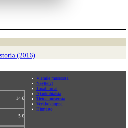
storia (2016)
Vieraile museossa
Näyttelyt
Tapahtumat
Ajankohtaista
14 €
Tietoa museosta
Verkkokauppa
Hinnasto
5 €