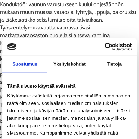
Konduktöörivaunun varustukseen kuului ohjesäännön
mukaan muun muassa varaosia, lyhtyjä, lippuja, paloruisku
ja lääkelaatikko sekä lumilapioita talviaikaan.
Työskentelymukavuutta vaunussa lisäsi
matkatavaraosaston puolella sijaitseva kamiina.
Konduktöörivaunun yhteydessä oli usein
matkatavaraosasto, sillä matkatavaroiden käsittely kuului
konduktöörin työhön lippujen myynnin ja tarkastamisen
Suostumus
Yksityiskohdat
Tietoja
lisäksi. Matkatavaraosaston kahdessa häkissä koiratkin
pääsivät matkaan. Varsinaisten sairasvaunujen puutteessa
sairaita kuljetettiin toisinaan myös konduktöörivaunuissa.
Tämä sivusto käyttää evästeitä
Niinpä vaunuista löytyi kokoontaitettavat paarit.
Käytämme evästeitä tarjoamamme sisällön ja mainosten
Kaksiakselisten F-sarjan konduktöörivaunujen tarve väheni
räätälöimiseen, sosiaalisen median ominaisuuksien
1950-luvulta alkaen uuden Fo-sarjan myötä sekä
tukemiseen ja kävijämäärämme analysoimiseen. Lisäksi
myöhemmin teräskoristen vaunujen tultua käyttöön.
jaamme sosiaalisen median, mainosalan ja analytiikka-
Ennen vuotta 1912 valmistuneet F-vaunut jäivät pois
alan kumppaneillemme tietoja siitä, miten käytät
liikenteestä pääosin 1960-luvun alkuun mennessä. F nro
sivustoamme. Kumppanimme voivat yhdistää näitä
3277 on ainoa säilynyt konduktööri- ja matkatavaravaunu