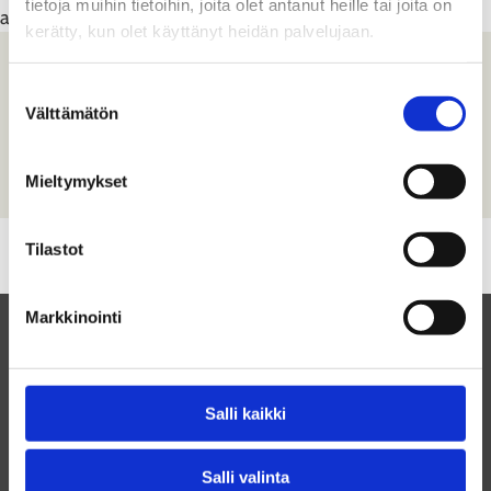
tietoja muihin tietoihin, joita olet antanut heille tai joita on
autonomian ajalta.
kerätty, kun olet käyttänyt heidän palvelujaan.
Näyttelyyn liittyvät
Suostumuksen
Välttämätön
valinta
tapahtumat
Mieltymykset
Tilastot
Markkinointi
Salli kaikki
Salli valinta