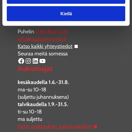
Suomen Rautatiemuseo
Hyvinkäänkatu 9
Kiellä
05800 Hyvinkää
Puhelin
040 862 5241
info@rautatiemuseo.fi
Katso kaikki yhteystiedot
Seuraa meitä somessa
Facebook
Instagram
LinkedIn
YouTube
Aukioloajat
kesäkaudella 1.6.-31.8.
ma-su 10-18
(suljettu juhannuksena)
talvikaudella 1.9.-31.5.
ti-su 10-18
ma suljettu
Katso poikkeukset aukioloaikoihin