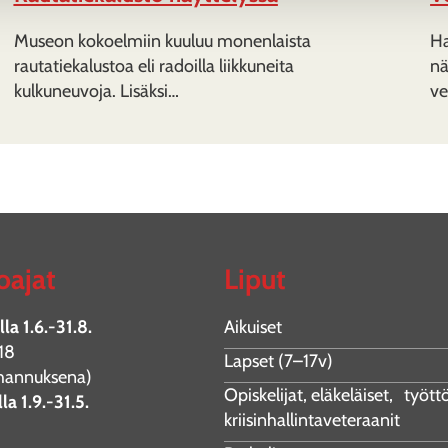
Museon kokoelmiin kuuluu monenlaista
Ha
rautatiekalustoa eli radoilla liikkuneita
nä
kulkuneuvoja. Lisäksi…
ve
oajat
Liput
la 1.6.-31.8.
Aikuiset
18
Lapset (7–17v)
juhannuksena)
Opiskelijat, eläkeläiset, työt
la 1.9.-31.5.
kriisinhallintaveteraanit