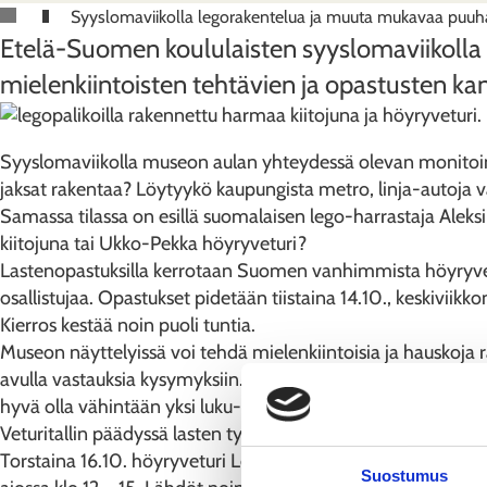
Syyslomaviikolla legorakentelua ja muuta mukavaa puuh
Etelä-Suomen koululaisten syyslomaviikolla 
mielenkiintoisten tehtävien ja opastusten ka
Syyslomaviikolla museon aulan yhteydessä olevan monitoimi
jaksat rakentaa? Löytyykö kaupungista metro, linja-autoja va
Samassa tilassa on esillä suomalaisen lego-harrastaja Aleksi
kiitojuna tai Ukko-Pekka höyryveturi?
Lastenopastuksilla kerrotaan Suomen vanhimmista höyryvetur
osallistujaa. Opastukset pidetään tiistaina 14.10., keskiviikk
Kierros kestää noin puoli tuntia.
Museon näyttelyissä voi tehdä mielenkiintoisia ja hauskoja r
avulla vastauksia kysymyksiin. Bongaa kirjaimet -tehtävässä
hyvä olla vähintään yksi luku- ja kirjoitustaitoinen.
Veturitallin päädyssä lasten työpajatilassa askarrellaan ja p
Torstaina 16.10. höyryveturi Leena (Vk4 nro 68) ajeluttaa 
Suostumus