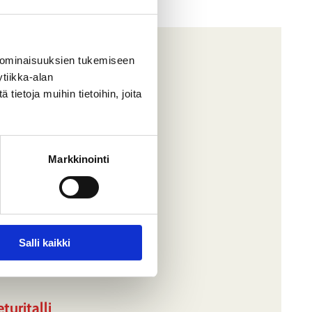
 ominaisuuksien tukemiseen
tiikka-alan
ietoja muihin tietoihin, joita
Markkinointi
Salli kaikki
turitalli