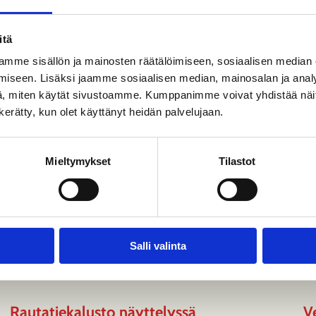
 €/ yli 7-vuotiaat, 0 €/alle 7-vuotiaat.
itä
vät näyttelyt
mme sisällön ja mainosten räätälöimiseen, sosiaalisen median
iseen. Lisäksi jaamme sosiaalisen median, mainosalan ja analy
, miten käytät sivustoamme. Kumppanimme voivat yhdistää näitä t
n kerätty, kun olet käyttänyt heidän palvelujaan.
Mieltymykset
Tilastot
Salli valinta
Rautatiekalusto näyttelyssä
Ve