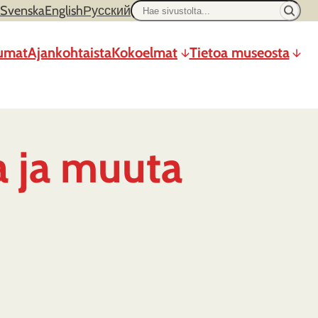
Hae
Svenska
English
Русский
sivustolta
umat
Ajankohtaista
Kokoelmat
Tietoa museosta
a ja muuta