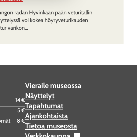
ngon radan Hyvinkään pään veturitallin
yttelyssä voi kokea höyryveturikauden
turivarikon…
Vieraile museossa
Näyttelyt
14 €
Tapahtumat
5 €
Ajankohtaista
tömät,
8 €
Tietoa museosta
Verkkokauppa