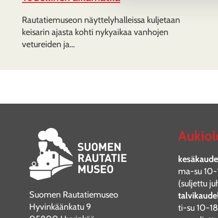
Rautatiemuseon näyttelyhalleissa kuljetaan
keisarin ajasta kohti nykyaikaa vanhojen
vetureiden ja…
Aukiol
kesäkaudel
ma-su 10-
(suljettu 
Suomen Rautatiemuseo
talvikaudel
Hyvinkäänkatu 9
ti-su 10-18