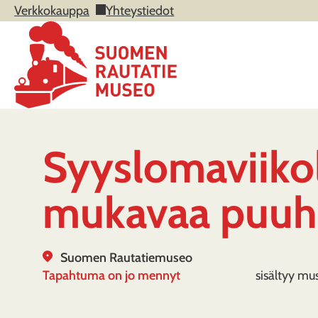
Verkkokauppa
Yhteystiedot
Syyslomaviikol
mukavaa puuh
Suomen Rautatiemuseo
Tapahtuma on jo mennyt
sisältyy mu