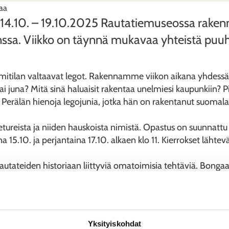
aa
14.10. – 19.10.2025 Rautatiemuseossa rakenne
nssa. Viikko on täynnä mukavaa yhteistä puuha
tilan valtaavat legot. Rakennamme viikon aikana yhdessä l
i juna? Mitä sinä haluaisit rakentaa unelmiesi kaupunkiin? P
 Perälän hienoja legojunia, jotka hän on rakentanut suomalai
eista ja niiden hauskoista nimistä. Opastus on suunnattu y
ona 15.10. ja perjantaina 17.10. alkaen klo 11. Kierrokset läh
autateiden historiaan liittyviä omatoimisia tehtäviä. Bongaa 
 etsitään museon vetureihin piilotettuja kirjaimia. Molemmat
uuhastellaan juna-aiheiden parissa.
matkustajia museon ratapihalla. Junan kyytiin noustaan muse
Yksityiskohdat