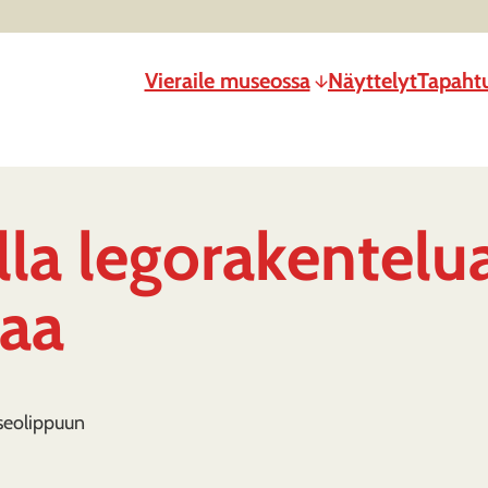
Vieraile museossa
Näyttelyt
Tapaht
la legorakentelu
aa
seolippuun