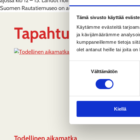
ajossa klo 12 – 15. Lähdöt noin puolen tunnin välein. Liput: 5
Suomen Rautatiemuseo on auki ti-su klo 10 – 18.
Tämä sivusto käyttää eväste
Tapahtumaan liitty
Käytämme evästeitä tarjoama
ja kävijämäärämme analysoim
kumppaneillemme tietoja siitä
olet antanut heille tai joita o
Suostumuksen
Välttämätön
valinta
Kiellä
Todellinen aikamatka