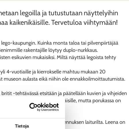
taan legoilla ja tutustutaan näyttelyihin
a kaikenikäisille. Tervetuloa viihtymään!
ego-kaupungin. Kuinka monta taloa tai pilvenpiirtäjää
ienimmille rakentajille löytyy duplo-nurkkaus.
sten esikuvien mukaisiksi. Miltä näyttää legoista tehty
li 4-vuotiaille ja kierrokselle mahtuu mukaan 20
tevät museon aulasta eikä niihin ole ennakkoilmoittautumista.
britit -tehtävässä etsitään ja päätellään kuvien ja vihjeiden
 tehtävät soveltuvat kaikenikäisille, mutta porukassa on
on puistossa olevan asemarakennuksen laiturilta. Leena on
Tietoja