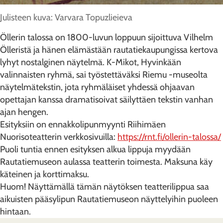
Julisteen kuva: Varvara Topuzlieieva
Öllerin talossa on 1800-luvun loppuun sijoittuva Vilhelm
Ölleristä ja hänen elämästään rautatiekaupungissa kertova
lyhyt nostalginen näytelmä. K-Mikot, Hyvinkään
valinnaisten ryhmä, sai työstettäväksi Riemu -museolta
näytelmätekstin, jota ryhmäläiset yhdessä ohjaavan
opettajan kanssa dramatisoivat säilyttäen tekstin vanhan
ajan hengen.
Esityksiin on ennakkolipunmyynti Riihimäen
Nuorisoteatterin verkkosivuilla:
https://rnt.fi/ollerin-talossa/
Puoli tuntia ennen esityksen alkua lippuja myydään
Rautatiemuseon aulassa teatterin toimesta. Maksuna käy
käteinen ja korttimaksu.
Huom! Näyttämällä tämän näytöksen teatterilippua saa
aikuisten pääsylipun Rautatiemuseon näyttelyihin puoleen
hintaan.