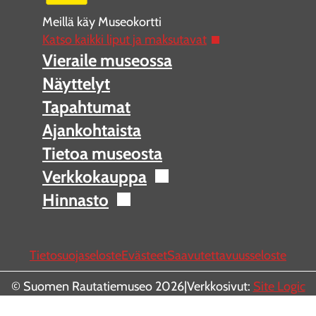
Meillä käy Museokortti
Katso kaikki liput ja maksutavat
Vieraile museossa
Näyttelyt
Tapahtumat
Ajankohtaista
Tietoa museosta
Verkkokauppa
Hinnasto
Tietosuojaseloste
Evästeet
Saavutettavuusseloste
© Suomen Rautatiemuseo 2026
|
Verkkosivut:
Site Logic