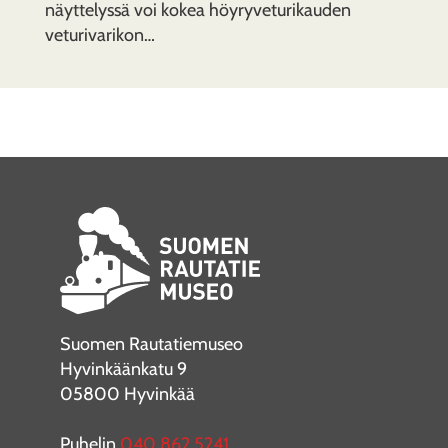
näyttelyssä voi kokea höyryveturikauden
veturivarikon…
Suomen Rautatiemuseo
Hyvinkäänkatu 9
05800 Hyvinkää
Puhelin
040 862 5241