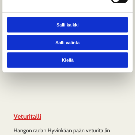
rautatien asemarakennus on 1800-luvun
asussa…
Salli kaikki
Salli valinta
Kiellä
Veturitalli
Hangon radan Hyvinkään pään veturitallin