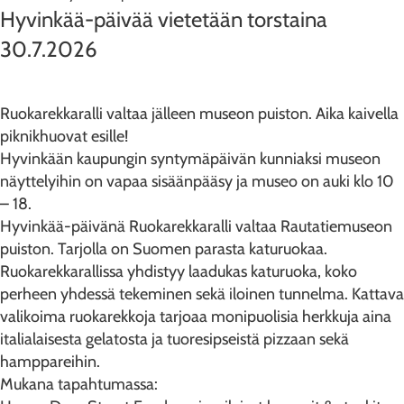
Hyvinkää-päivää vietetään torstaina
30.7.2026
Ruokarekkaralli valtaa jälleen museon puiston. Aika kaivella
piknikhuovat esille!
Hyvinkään kaupungin syntymäpäivän kunniaksi museon
näyttelyihin on vapaa sisäänpääsy ja museo on auki klo 10
– 18.
Hyvinkää-päivänä Ruokarekkaralli valtaa Rautatiemuseon
puiston. Tarjolla on Suomen parasta katuruokaa.
Ruokarekkarallissa yhdistyy laadukas katuruoka, koko
perheen yhdessä tekeminen sekä iloinen tunnelma. Kattava
valikoima ruokarekkoja tarjoaa monipuolisia herkkuja aina
italialaisesta gelatosta ja tuoresipseistä pizzaan sekä
hamppareihin.
Mukana tapahtumassa: