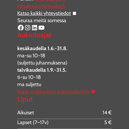
info@rautatiemuseo.fi
Katso kaikki yhteystiedot
Seuraa meitä somessa
Facebook
Instagram
LinkedIn
YouTube
Aukioloajat
kesäkaudella 1.6.-31.8.
ma-su 10-18
(suljettu juhannuksena)
talvikaudella 1.9.-31.5.
ti-su 10-18
ma suljettu
Katso poikkeukset aukioloaikoihin
Liput
Aikuiset
14 €
Lapset (7–17v)
5 €