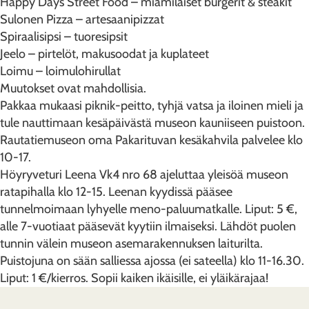
Happy Days Street Food – miamilaiset burgerit & steakit
Sulonen Pizza – artesaanipizzat
Spiraalisipsi – tuoresipsit
Jeelo – pirtelöt, makusoodat ja kuplateet
Loimu – loimulohirullat
Muutokset ovat mahdollisia.
Pakkaa mukaasi piknik-peitto, tyhjä vatsa ja iloinen mieli ja
tule nauttimaan kesäpäivästä museon kauniiseen puistoon.
Rautatiemuseon oma Pakarituvan kesäkahvila palvelee klo
10-17.
Höyryveturi Leena Vk4 nro 68 ajeluttaa yleisöä museon
ratapihalla klo 12-15. Leenan kyydissä pääsee
tunnelmoimaan lyhyelle meno-paluumatkalle. Liput: 5 €,
alle 7-vuotiaat pääsevät kyytiin ilmaiseksi. Lähdöt puolen
tunnin välein museon asemarakennuksen laiturilta.
Puistojuna on sään salliessa ajossa (ei sateella) klo 11-16.30.
Liput: 1 €/kierros. Sopii kaiken ikäisille, ei yläikärajaa!