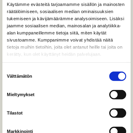
Rautatiemuseon näyttelyhalleissa kuljetaan
Käytämme evästeitä tarjoamamme sisällön ja mainosten
keisarin ajasta kohti nykyaikaa vanhojen
räätälöimiseen, sosiaalisen median ominaisuuksien
vetureiden ja…
tukemiseen ja kävijämäärämme analysoimiseen. Lisäksi
jaamme sosiaalisen median, mainosalan ja analytiikka-
alan kumppaneillemme tietoja siitä, miten käytät
sivustoamme. Kumppanimme voivat yhdistää näitä
tietoja muihin tietoihin, joita olet antanut heille tai joita on
kerätty, kun olet käyttänyt heidän palvelujaan.
Suostumuksen
Välttämätön
valinta
Mieltymykset
Tilastot
Asema
Alkujaan yksityisen Hangon – Hyvinkään
Markkinointi