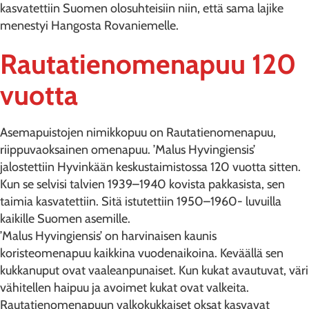
kasvatettiin Suomen olosuhteisiin niin, että sama lajike
menestyi Hangosta Rovaniemelle.
Rautatienomenapuu 120
vuotta
Asemapuistojen nimikkopuu on Rautatienomenapuu,
riippuvaoksainen omenapuu. ’Malus Hyvingiensis’
jalostettiin Hyvinkään keskustaimistossa 120 vuotta sitten.
Kun se selvisi talvien 1939–1940 kovista pakkasista, sen
taimia kasvatettiin. Sitä istutettiin 1950–1960- luvuilla
kaikille Suomen asemille.
’Malus Hyvingiensis’ on harvinaisen kaunis
koristeomenapuu kaikkina vuodenaikoina. Keväällä sen
kukkanuput ovat vaaleanpunaiset. Kun kukat avautuvat, väri
vähitellen haipuu ja avoimet kukat ovat valkeita.
Rautatienomenapuun valkokukkaiset oksat kasvavat