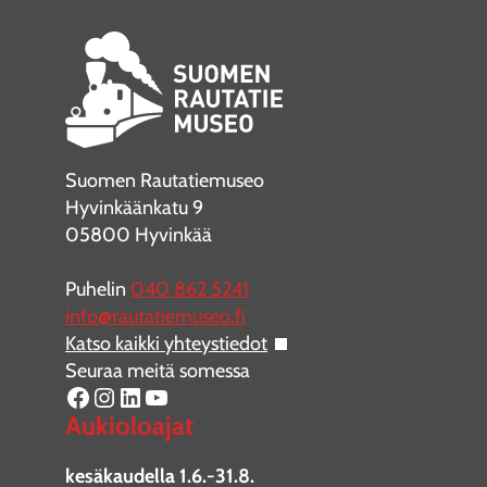
Suomen Rautatiemuseo
Hyvinkäänkatu 9
05800 Hyvinkää
Puhelin
040 862 5241
info@rautatiemuseo.fi
Katso kaikki yhteystiedot
Seuraa meitä somessa
Facebook
Instagram
LinkedIn
YouTube
Aukioloajat
kesäkaudella 1.6.-31.8.