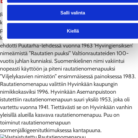
Esimerkkejä asemilta
Salli valinta
Riihimäen asemalla kasvavat oletettavasti Suomen
korkeimmat rautatienomenapuut. Helsingin
päärautatieaseman edustalla kasvava puuyksilö ihastuttaa
Kiellä
kulkijoita erityisesti kukkiessaan keväisin. Kalle Jokela
ehdotti Puutarha-lehdessä vuonna 1963 ’Hyvingiensiksen’
nimeämistä ”Rautatien puuksi” Valtionrautateiden 100-
vuotis juhlan kunniaksi. Suomenkielinen nimi vakiintui
nopeasti käyttöön ja piteni rautatienomenapuuksi
”Viljelykasvien nimistön” ensimmäisessä painoksessa 1983.
Rautatienomenapuu valittiin Hyvinkään kaupungin
nimikkokasviksi 1996. Hyvinkään Asemanpuistoon
istutettiin rautatienomenapuun suuri yksilö 1953, joka oli
vartettu vuonna 1941. Tiettävästi se on Hyvinkään vanhin
yleisillä alueilla kasvava rautatienomenapuu. Puu on
toiminut rautatienomenapuun
sormenjälkigeenitutkimuksessa kantapuuna.