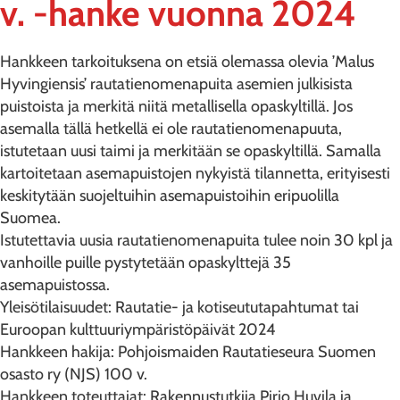
v. -hanke vuonna 2024
Hankkeen tarkoituksena on etsiä olemassa olevia ’Malus
Hyvingiensis’ rautatienomenapuita asemien julkisista
puistoista ja merkitä niitä metallisella opaskyltillä. Jos
asemalla tällä hetkellä ei ole rautatienomenapuuta,
istutetaan uusi taimi ja merkitään se opaskyltillä. Samalla
kartoitetaan asemapuistojen nykyistä tilannetta, erityisesti
keskitytään suojeltuihin asemapuistoihin eripuolilla
Suomea.
Istutettavia uusia rautatienomenapuita tulee noin 30 kpl ja
vanhoille puille pystytetään opaskylttejä 35
asemapuistossa.
Yleisötilaisuudet: Rautatie- ja kotiseututapahtumat tai
Euroopan kulttuuriympäristöpäivät 2024
Hankkeen hakija: Pohjoismaiden Rautatieseura Suomen
osasto ry (NJS) 100 v.
Hankkeen toteuttajat: Rakennustutkija Pirjo Huvila ja