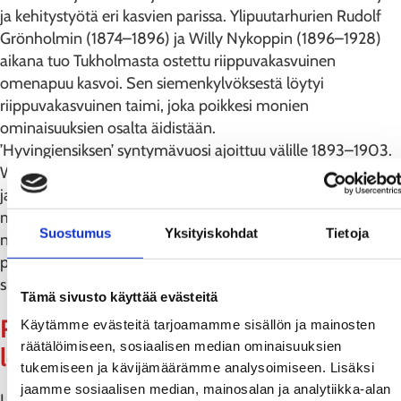
ja kehitystyötä eri kasvien parissa. Ylipuutarhurien Rudolf
Grönholmin (1874–1896) ja Willy Nykoppin (1896–1928)
aikana tuo Tukholmasta ostettu riippuvakasvuinen
omenapuu kasvoi. Sen siemenkylvöksestä löytyi
riippuvakasvuinen taimi, joka poikkesi monien
ominaisuuksien osalta äidistään.
’Hyvingiensiksen’ syntymävuosi ajoittuu välille 1893–1903.
Willy Nykoppia voitaneen pitää rautatienomenapuun
jalostajana tai vähintään sen nimen antajana. Puusta
mainittiin ensimmäisen kerran Puutarha-lehden
Suostumus
Yksityiskohdat
Tietoja
numerossa 9/1904: ”Taimistoissa on paljon harvinaisia
puun ja pensaan taimia, niinkuin eräs Hyvinkään
siemensadosta viljelty riippuva omenapuunlaji.”
Tämä sivusto käyttää evästeitä
Rautatienomenapuun nimeäminen ja
Käytämme evästeitä tarjoamamme sisällön ja mainosten
räätälöimiseen, sosiaalisen median ominaisuuksien
levittäminen
tukemiseen ja kävijämäärämme analysoimiseen. Lisäksi
jaamme sosiaalisen median, mainosalan ja analytiikka-alan
Löydetty taimi sai tuolloin nimen Pyrus prunifolia pendula