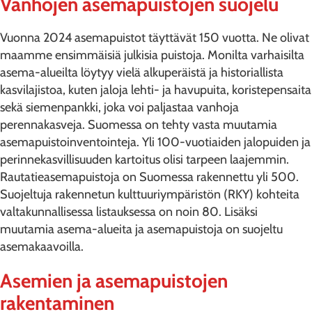
Vanhojen asemapuistojen suojelu
Vuonna 2024 asemapuistot täyttävät 150 vuotta. Ne olivat
maamme ensimmäisiä julkisia puistoja. Monilta varhaisilta
asema-alueilta löytyy vielä alkuperäistä ja historiallista
kasvilajistoa, kuten jaloja lehti- ja havupuita, koristepensaita
sekä siemenpankki, joka voi paljastaa vanhoja
perennakasveja. Suomessa on tehty vasta muutamia
asemapuistoinventointeja. Yli 100-vuotiaiden jalopuiden ja
perinnekasvillisuuden kartoitus olisi tarpeen laajemmin.
Rautatieasemapuistoja on Suomessa rakennettu yli 500.
Suojeltuja rakennetun kulttuuriympäristön (RKY) kohteita
valtakunnallisessa listauksessa on noin 80. Lisäksi
muutamia asema-alueita ja asemapuistoja on suojeltu
asemakaavoilla.
Asemien ja asemapuistojen
rakentaminen