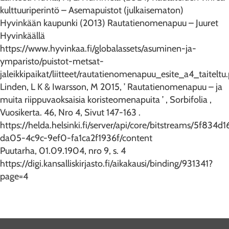
kulttuuriperintö – Asemapuistot (julkaisematon)
Hyvinkään kaupunki (2013) Rautatienomenapuu – Juuret
Hyvinkäällä
https://www.hyvinkaa.fi/globalassets/asuminen-ja-
ymparisto/puistot-metsat-
jaleikkipaikat/liitteet/rautatienomenapuu_esite_a4_taiteltu
Linden, L K & Iwarsson, M 2015, ’ Rautatienomenapuu – ja
muita riippuvaoksaisia koristeomenapuita ’ , Sorbifolia ,
Vuosikerta. 46, Nro 4, Sivut 147-163 .
https://helda.helsinki.fi/server/api/core/bitstreams/5f834d1
da05-4c9c-9ef0-fa1ca2f1936f/content
Puutarha, 01.09.1904, nro 9, s. 4
https://digi.kansalliskirjasto.fi/aikakausi/binding/931341?
page=4