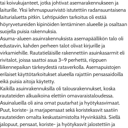
tai koivukujanteet, jotka johtivat asemarakennukseen ja
laiturille. Yksi lehmuspuurivistö istutettiin radansuuntaisena
laiturialuetta pitkin. Lehtipuiden tarkoitus oli estää
höyryvetureiden kipinöiden lentäminen alueelle ja osaltaan
suojella puisia rakennuksia.
Asuma-alueen asuinrakennuksista asemapäällikön talo oli
edustavin, kahden perheen talot olivat kirjurille ja
virkamiehille. Rautatieläisille rakennettiin asuinkasarmit eli
rivitalot, joissa saattoi asua 3–9 perhettä, riippuen
liikennepaikan tärkeydestä rataverkolla. Asemapuistojen
erilaiset käyttötarkoitukset alueella rajattiin pensasaidoilla
eikä puisia aitoja käytetty.
Kaikilla asuinrakennuksilla oli talousrakennukset, koska
rautateiden alkuaikoina elettiin omavaraistaloudessa.
Asuinalueilla oli aina omat puutarhat ja hyötykasvimaat.
Puut, koriste- ja marjapensaat sekä koristekasvit saatiin
rautateiden omalta keskustaimistolta Hyvinkäältä. Siellä
jalopuut, pensaat, koriste- ja hyötykasvit jalostettiin ja