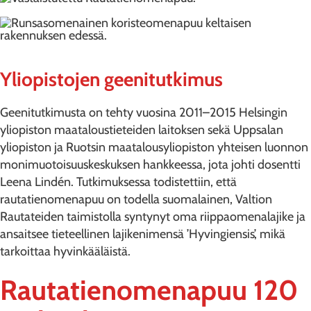
Yliopistojen geenitutkimus
Geenitutkimusta on tehty vuosina 2011–2015 Helsingin
yliopiston maataloustieteiden laitoksen sekä Uppsalan
yliopiston ja Ruotsin maatalousyliopiston yhteisen luonnon
monimuotoisuuskeskuksen hankkeessa, jota johti dosentti
Leena Lindén. Tutkimuksessa todistettiin, että
rautatienomenapuu on todella suomalainen, Valtion
Rautateiden taimistolla syntynyt oma riippaomenalajike ja
ansaitsee tieteellinen lajikenimensä ’Hyvingiensis’, mikä
tarkoittaa hyvinkääläistä.
Rautatienomenapuu 120