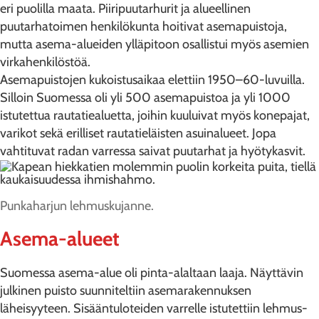
eri puolilla maata. Piiripuutarhurit ja alueellinen
puutarhatoimen henkilökunta hoitivat asemapuistoja,
mutta asema-alueiden ylläpitoon osallistui myös asemien
virkahenkilöstöä.
Asemapuistojen kukoistusaikaa elettiin 1950–60-luvuilla.
Silloin Suomessa oli yli 500 asemapuistoa ja yli 1000
istutettua rautatiealuetta, joihin kuuluivat myös konepajat,
varikot sekä erilliset rautatieläisten asuinalueet. Jopa
vahtituvat radan varressa saivat puutarhat ja hyötykasvit.
Punkaharjun lehmuskujanne.
Asema-alueet
Suomessa asema-alue oli pinta-alaltaan laaja. Näyttävin
julkinen puisto suunniteltiin asemarakennuksen
läheisyyteen. Sisääntuloteiden varrelle istutettiin lehmus-