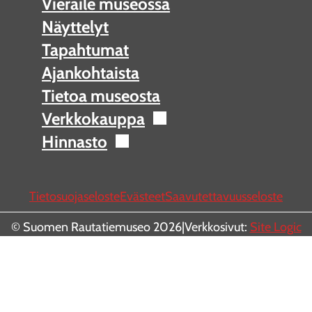
Vieraile museossa
Näyttelyt
Tapahtumat
Ajankohtaista
Tietoa museosta
Verkkokauppa
Hinnasto
Tietosuojaseloste
Evästeet
Saavutettavuusseloste
© Suomen Rautatiemuseo 2026
|
Verkkosivut:
Site Logic