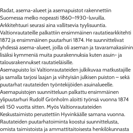
Radat, asema-alueet ja asemapuistot rakennettiin
Suomessa melko nopeasti 1860–1930-luvuilla.
Arkkitehtuuri seurasi aina vallitsevia tyylisuuntia.
Valtionrautateille palkattiin ensimmäinen rautatiearkkitehti
1872 ja ensimmäinen puutarhuri 1874. He suunnittelivat
yhdessä asema-alueet, joilla oli aseman ja tavaramakasiinin
lisäksi kymmeniä muita puurakennuksia kuten asuin- ja
talousrakennukset rautatieläisille.
Asemapuisto loi Valtionrautateiden julkikuvaa matkustajille
ja samalla tarjosi laajan ja viihtyisän julkisen puiston – sekä
puutarhat rautateiden työntekijöiden asuinalueelle.
Asemapuistojen suunnitteluun palkattu ensimmäinen
ylipuutarhuri Rudolf Grönholm aloitti työnsä vuonna 1874
eli 150 vuotta sitten. Myös Valtionrautateiden
Keskustaimisto perustettiin Hyvinkäälle samana vuonna.
Rautateiden puutarhatoiminta koostui suunnittelusta,
omista taimistoista ja ammattitaitoisesta henkilökunnasta