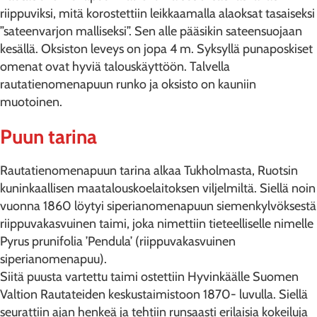
riippuviksi, mitä korostettiin leikkaamalla alaoksat tasaiseksi
”sateenvarjon malliseksi”. Sen alle pääsikin sateensuojaan
kesällä. Oksiston leveys on jopa 4 m. Syksyllä punaposkiset
omenat ovat hyviä talouskäyttöön. Talvella
rautatienomenapuun runko ja oksisto on kauniin
muotoinen.
Puun tarina
Rautatienomenapuun tarina alkaa Tukholmasta, Ruotsin
kuninkaallisen maatalouskoelaitoksen viljelmiltä. Siellä noin
vuonna 1860 löytyi siperianomenapuun siemenkylvöksestä
riippuvakasvuinen taimi, joka nimettiin tieteelliselle nimelle
Pyrus prunifolia ’Pendula’ (riippuvakasvuinen
siperianomenapuu).
Siitä puusta vartettu taimi ostettiin Hyvinkäälle Suomen
Valtion Rautateiden keskustaimistoon 1870- luvulla. Siellä
seurattiin ajan henkeä ja tehtiin runsaasti erilaisia kokeiluja