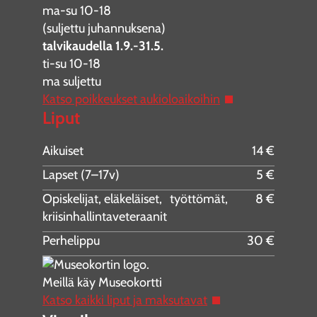
ma-su 10-18
(suljettu juhannuksena)
talvikaudella 1.9.-31.5.
ti-su 10-18
ma suljettu
Katso poikkeukset aukioloaikoihin
Liput
Aikuiset
14 €
Lapset (7–17v)
5 €
Opiskelijat, eläkeläiset, työttömät,
8 €
kriisinhallintaveteraanit
Perhelippu
30 €
Meillä käy Museokortti
Katso kaikki liput ja maksutavat