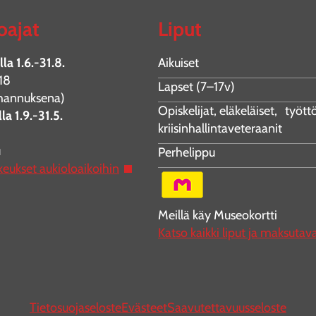
oajat
Liput
la 1.6.-31.8.
Aikuiset
18
Lapset (7–17v)
juhannuksena)
Opiskelijat, eläkeläiset, työt
la 1.9.-31.5.
kriisinhallintaveteraanit
u
Perhelippu
keukset aukioloaikoihin
Meillä käy Museokortti
Katso kaikki liput ja maksutav
Tietosuojaseloste
Evästeet
Saavutettavuusseloste