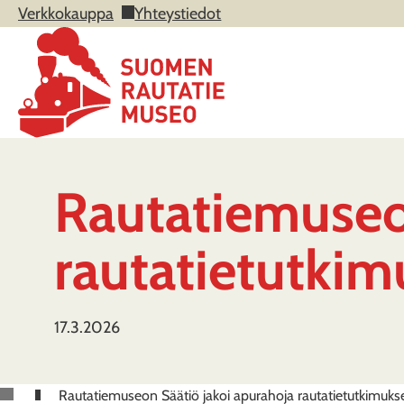
Verkkokauppa
Yhteystiedot
Rautatiemuseo
rautatietutki
17.3.2026
Rautatiemuseon Säätiö jakoi apurahoja rautatietutkimuk