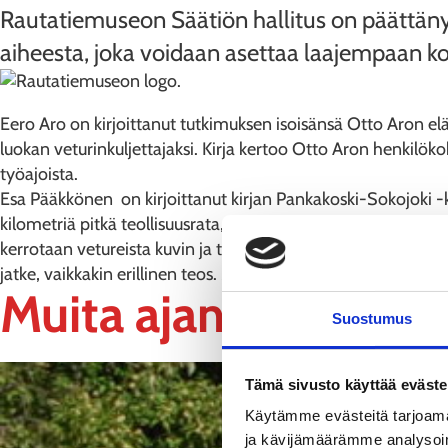
Rautatiemuseon Säätiön hallitus on päättä
aiheesta, joka voidaan asettaa laajempaan kon
Eero Aro on kirjoittanut tutkimuksen isoisänsä Otto Aron el
luokan veturinkuljettajaksi. Kirja kertoo Otto Aron henkilöko
työajoista.
Esa Pääkkönen on kirjoittanut kirjan Pankakoski-Sokojoki -kap
kilometriä pitkä teollisuusrata, joka rakennettiin 1897. Kap
kerrotaan vetureista kuvin ja tiedoin, niiden hankintavuosi
jatke, vaikkakin erillinen teos. Se tulee täydentämään edel
Muita ajankohtaisia a
Suostumus
Tämä sivusto käyttää eväste
Käytämme evästeitä tarjoama
ja kävijämäärämme analysoim