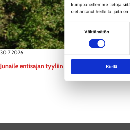
kumppaneillemme tietoja siitä
olet antanut heille tai joita o
Suostumuksen
Välttämätön
valinta
30.7.2026
Junaile entisajan tyyliin Rautatiemuseopäivään
Kiellä