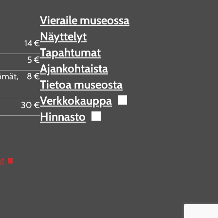
Vieraile museossa
Näyttelyt
14 €
Tapahtumat
5 €
Ajankohtaista
tömät,
8 €
Tietoa museosta
Verkkokauppa
30 €
Hinnasto
at