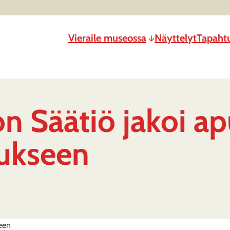
Vieraile museossa
Näyttelyt
Tapaht
n Säätiö jakoi ap
mukseen
seen