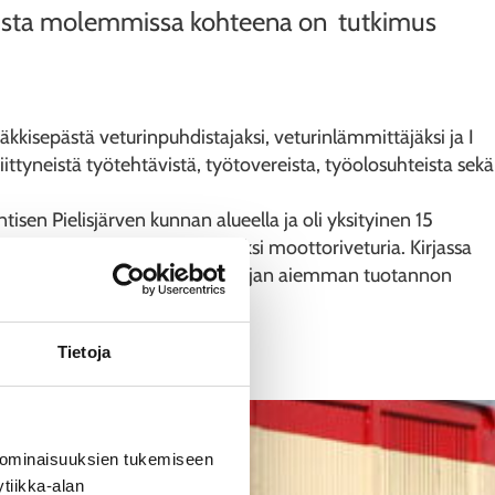
joista molemmissa kohteena on tutkimus
kkisepästä veturinpuhdistajaksi, veturinlämmittäjäksi ja I
iittyneistä työtehtävistä, työtovereista, työolosuhteista sekä
isen Pielisjärven kunnan alueella ja oli yksityinen 15
liikennöi 8 höyryveturia ja kaksi moottoriveturia. Kirjassa
n muutoksista. Kirja on kirjoittajan aiemman tuotannon
sta aikojen saatossa.
Tietoja
 ominaisuuksien tukemiseen
tiikka-alan