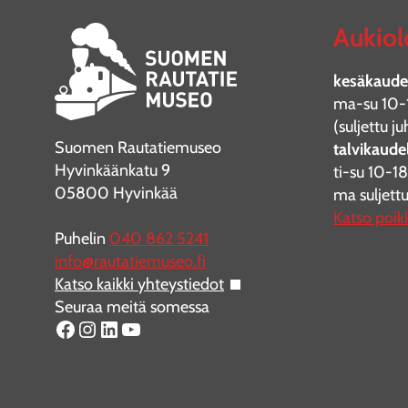
Aukiol
kesäkaudel
ma-su 10-
(suljettu 
Suomen Rautatiemuseo
talvikaudel
Hyvinkäänkatu 9
ti-su 10-18
05800 Hyvinkää
ma suljett
Katso poik
Puhelin
040 862 5241
info@rautatiemuseo.fi
Katso kaikki yhteystiedot
Seuraa meitä somessa
Facebook
Instagram
LinkedIn
YouTube