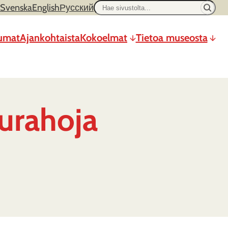
Hae
Svenska
English
Русский
sivustolta
umat
Ajankohtaista
Kokoelmat
Tietoa museosta
urahoja