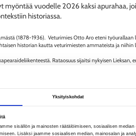
nyt myöntää vuodelle 2026 kaksi apurahaa, 
tekstiin historiassa.
ämästä (1878-1936). Veturimies Otto Aro eteni työurallaan lä
htaisen historian kautta veturimiesten ammateista ja niihin l
earaideliikenteestä. Rataosuus sijaitsi nykyisen Lieksan, ent
earaiteisen radan toiminnan aikana (1897-1952) rataosuudella 
sta, kuin myös myöhemmistä kohtaloista sekä veturiliikentee
listen kirjojen tarinaa pienen tehdaspaikkakunnan muuttumise
rtikkeleja
Yksityiskohdat
itä
mme sisällön ja mainosten räätälöimiseen, sosiaalisen median
iseen. Lisäksi jaamme sosiaalisen median, mainosalan ja analy