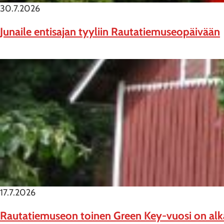
30.7.2026
Junaile entisajan tyyliin Rautatiemuseopäivään
17.7.2026
Rautatiemuseon toinen Green Key-vuosi on al