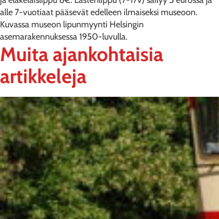
ja eläkeläislippu 8€. Lastenlippu (7-17v) säilyy 5 eurossa ja
alle 7-vuotiaat pääsevät edelleen ilmaiseksi museoon.
Kuvassa museon lipunmyynti Helsingin
asemarakennuksessa 1950-luvulla.
Muita ajankohtaisia
artikkeleja