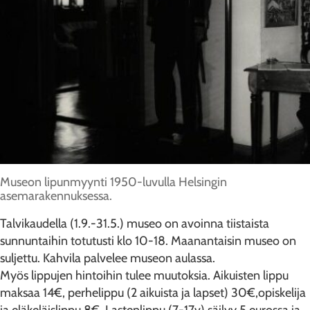
Museon lipunmyynti 1950-luvulla Helsingin
asemarakennuksessa.
Talvikaudella (1.9.-31.5.) museo on avoinna tiistaista
sunnuntaihin totutusti klo 10-18. Maanantaisin museo on
suljettu. Kahvila palvelee museon aulassa.
Myös lippujen hintoihin tulee muutoksia. Aikuisten lippu
maksaa 14€, perhelippu (2 aikuista ja lapset) 30€,opiskelija