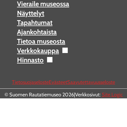
Vieraile museossa
Näyttelyt
Tapahtumat
Ajankohtaista
Tietoa museosta
Verkkokauppa
Hinnasto
Tietosuojaseloste
Evästeet
Saavutettavuusseloste
© Suomen Rautatiemuseo 2026
|
Verkkosivut:
Site Logic