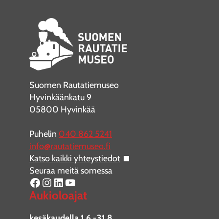
Suomen Rautatiemuseo
Hyvinkäänkatu 9
05800 Hyvinkää
Puhelin
040 862 5241
info@rautatiemuseo.fi
Katso kaikki yhteystiedot
Seuraa meitä somessa
Facebook
Instagram
LinkedIn
YouTube
Aukioloajat
kesäkaudella 1.6.-31.8.