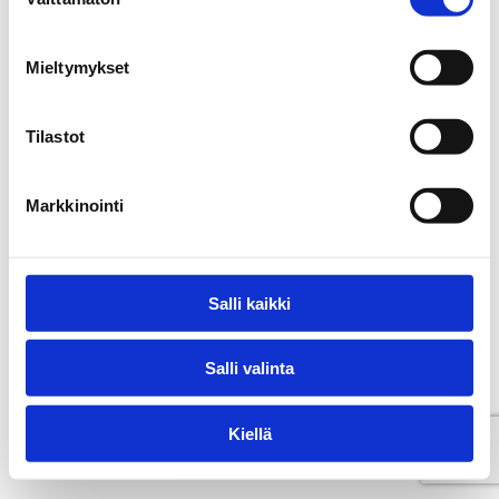
valinta
Mieltymykset
Tilastot
Markkinointi
Salli kaikki
Salli valinta
Kiellä