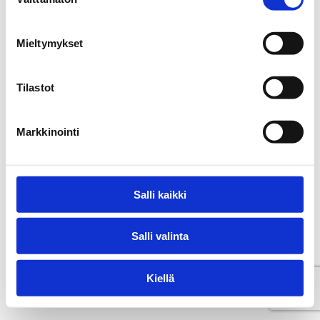
valinta
Mieltymykset
Tilastot
Markkinointi
Salli kaikki
Salli valinta
Kiellä