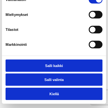
valinta
Mieltymykset
Tilastot
Markkinointi
Salli kaikki
Salli valinta
Kiellä