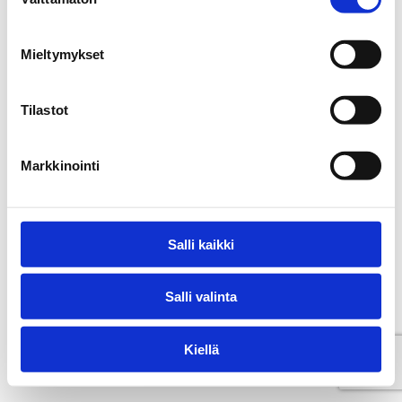
valinta
Mieltymykset
Tilastot
Markkinointi
Salli kaikki
Salli valinta
Kiellä