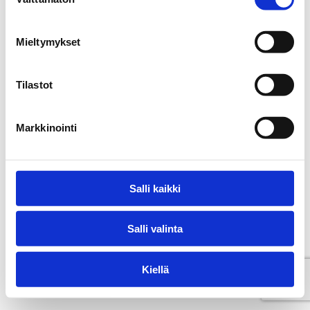
valinta
Mieltymykset
Tilastot
Markkinointi
Salli kaikki
Salli valinta
Kiellä