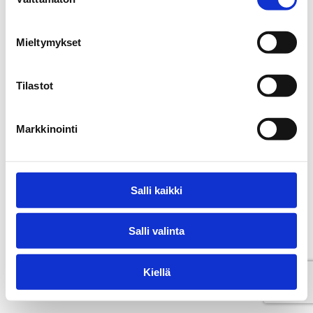
valinta
Mieltymykset
Tilastot
Markkinointi
Salli kaikki
Salli valinta
Kiellä