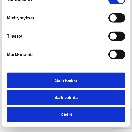
valinta
Mieltymykset
Tilastot
Markkinointi
Salli kaikki
Salli valinta
Kiellä