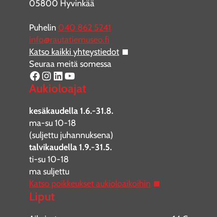
05800 Hyvinkää
Puhelin
040 862 5241
info@rautatiemuseo.fi
Katso kaikki yhteystiedot
Seuraa meitä somessa
Facebook
Instagram
LinkedIn
YouTube
Aukioloajat
kesäkaudella 1.6.-31.8.
ma-su 10-18
(suljettu juhannuksena)
talvikaudella 1.9.-31.5.
ti-su 10-18
ma suljettu
Katso poikkeukset aukioloaikoihin
Liput