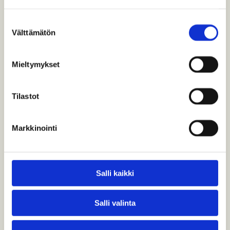
Keisarin juna
Suostumuksen
Välttämätön
valinta
Suomen Rautatiemuseon kokoelmien helmi on
keisarin juna, Venäjän keisarin ja…
Mieltymykset
Tilastot
Markkinointi
Salli kaikki
Salli valinta
Veturitalli