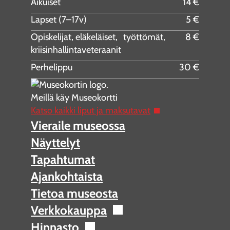
Aikuiset
14 €
Lapset (7–17v)
5 €
Opiskelijat, eläkeläiset, työttömät,
8 €
kriisinhallintaveteraanit
Perhelippu
30 €
Meillä käy Museokortti
Katso kaikki liput ja maksutavat
Vieraile museossa
Näyttelyt
Tapahtumat
Ajankohtaista
Tietoa museosta
Verkkokauppa
Hinnasto