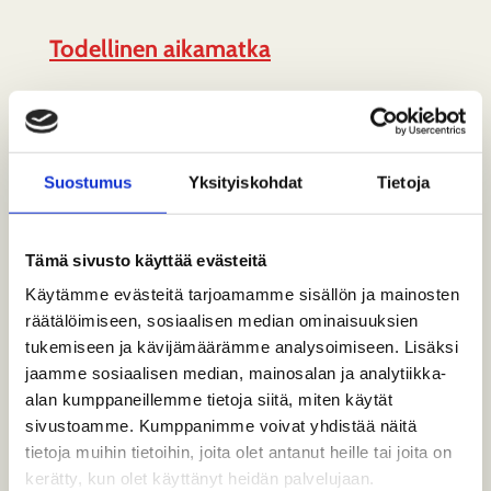
Todellinen aikamatka
Rautatiemuseon näyttelyhalleissa kuljetaan
keisarin ajasta kohti nykyaikaa vanhojen
vetureiden ja…
Suostumus
Yksityiskohdat
Tietoja
Tämä sivusto käyttää evästeitä
Käytämme evästeitä tarjoamamme sisällön ja mainosten
räätälöimiseen, sosiaalisen median ominaisuuksien
tukemiseen ja kävijämäärämme analysoimiseen. Lisäksi
jaamme sosiaalisen median, mainosalan ja analytiikka-
alan kumppaneillemme tietoja siitä, miten käytät
sivustoamme. Kumppanimme voivat yhdistää näitä
tietoja muihin tietoihin, joita olet antanut heille tai joita on
kerätty, kun olet käyttänyt heidän palvelujaan.