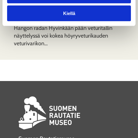
Veturitalli
Kiellä
Hangon radan Hyvinkään pään veturitallin
näyttelyssä voi kokea höyryveturikauden
veturivarikon…