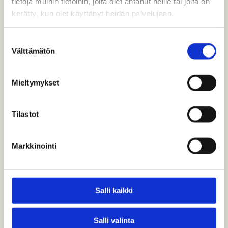
tietoja muihin tietoihin, joita olet antanut heille tai joita on
kerätty, kun olet käyttänyt heidän palvelujaan.
Todellinen aikamatka
Suostumuksen
Rautatiemuseon näyttelyhalleissa kuljetaan
Välttämätön
valinta
keisarin ajasta kohti nykyaikaa vanhojen
vetureiden ja…
Mieltymykset
Tilastot
Markkinointi
Salli kaikki
Salli valinta