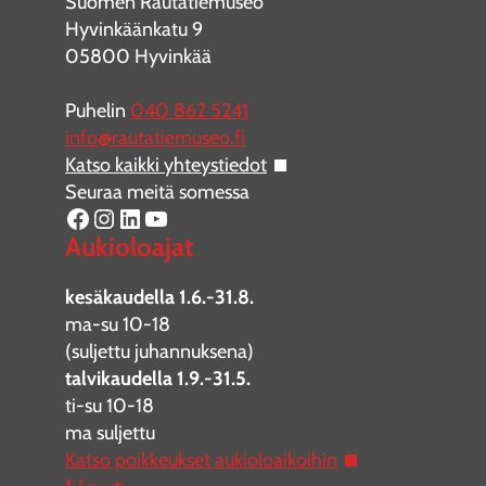
Suomen Rautatiemuseo
Hyvinkäänkatu 9
05800 Hyvinkää
Puhelin
040 862 5241
info@rautatiemuseo.fi
Katso kaikki yhteystiedot
Seuraa meitä somessa
Facebook
Instagram
LinkedIn
YouTube
Aukioloajat
kesäkaudella 1.6.-31.8.
ma-su 10-18
(suljettu juhannuksena)
talvikaudella 1.9.-31.5.
ti-su 10-18
ma suljettu
Katso poikkeukset aukioloaikoihin