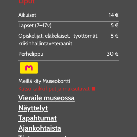
Liput
Aikuiset
14 €
Lapset (7–17v)
5 €
Opiskelijat, eläkeläiset, työttömät,
8 €
kriisinhallintaveteraanit
Perhelippu
30 €
Meillä käy Museokortti
Katso kaikki liput ja maksutavat
Vieraile museossa
Näyttelyt
Tapahtumat
Ajankohtaista