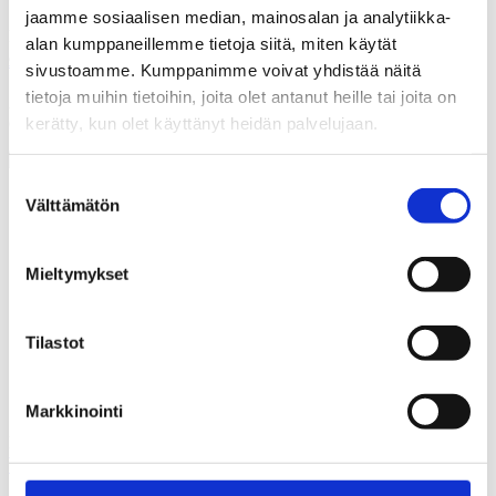
jaamme sosiaalisen median, mainosalan ja analytiikka-
Rautatiemuseon puistoa ja Hangon – Hyvinkään rautatien
alan kumppaneillemme tietoja siitä, miten käytät
asemarakennus.
Asema
sivustoamme. Kumppanimme voivat yhdistää näitä
tietoja muihin tietoihin, joita olet antanut heille tai joita on
Alkujaan yksityisen Hangon – Hyvinkään rautatien asemarakennus
on 1800-luvun asussa…
kerätty, kun olet käyttänyt heidän palvelujaan.
Suostumuksen
Välttämätön
valinta
Mieltymykset
Tilastot
Markkinointi
Eri tyyppisiä höyryvetureita museon veturitallissa.
Veturitalli