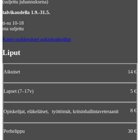
(suljettu juhannuksena)
talvikaudella 1.9.-31.5.
ti-su 10-18
ma suljettu
Katso poikkeukset aukioloaikoihin
Liput
Aikuiset
14 €
Lapset (7–17v)
5 €
8 €
Opiskelijat, eläkeläiset, työttömät, kriisinhallintaveteraanit
Perhelippu
30 €