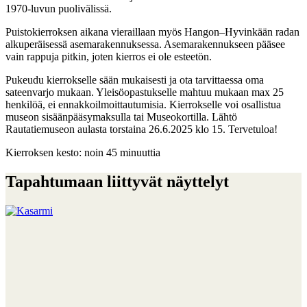
1970-luvun puolivälissä.
Puistokierroksen aikana vieraillaan myös Hangon–Hyvinkään radan
alkuperäisessä asemarakennuksessa. Asemarakennukseen pääsee
vain rappuja pitkin, joten kierros ei ole esteetön.
Pukeudu kierrokselle sään mukaisesti ja ota tarvittaessa oma
sateenvarjo mukaan. Yleisöopastukselle mahtuu mukaan max 25
henkilöä, ei ennakkoilmoittautumisia. Kierrokselle voi osallistua
museon sisäänpääsymaksulla tai Museokortilla. Lähtö
Rautatiemuseon aulasta torstaina 26.6.2025 klo 15. Tervetuloa!
Kierroksen kesto: noin 45 minuuttia
Tapahtumaan liittyvät näyttelyt