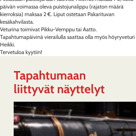
päivän voimassa oleva puistojunalippu (rajaton määrä
kierroksia) maksaa 2 €. Liput ostetaan Pakarituvan
kesäkahvilasta.
Veturina toimivat Pikku-Vemppu tai Aatto.
Tapahtumapäivinä vierailulla saattaa olla myös höyryveturi
Heikki.
Tervetuloa kyytiin!
Tapahtumaan
liittyvät näyttelyt