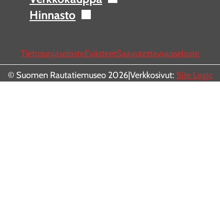
Hinnasto
Tietosuojaseloste
Evästeet
Saavutettavuusseloste
© Suomen Rautatiemuseo 2026
|
Verkkosivut:
Site Logic