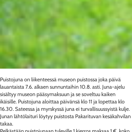
Puistojuna on liikenteessä museon puistossa joka päivä
lauantaista 7.6. alkaen sunnuntaihin 10.8. asti. Juna-ajelu
sisältyy museon pääsymaksuun ja se soveltuu kaiken
ikäisille. Puistojuna aloittaa päivänsä klo 11 ja lopettaa klo
16.30. Sateessa ja myrskyssä juna ei turvallisuussyistä kulje.
Junan lähtölaituri löytyy puistosta Pakarituvan kesäkahvilan
takaa.
Pelkästään puistojunaan tuleville 1 kierros maksaa 1 €, koko