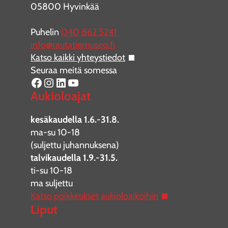
05800 Hyvinkää
Puhelin
040 862 5241
info@rautatiemuseo.fi
Katso kaikki yhteystiedot
Seuraa meitä somessa
Facebook
Instagram
LinkedIn
YouTube
Aukioloajat
kesäkaudella 1.6.-31.8.
ma-su 10-18
(suljettu juhannuksena)
talvikaudella 1.9.-31.5.
ti-su 10-18
ma suljettu
Katso poikkeukset aukioloaikoihin
Liput