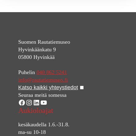
Suomen Rautatiemuseo
Hyvinkäänkatu 9
05800 Hyvinkää
Puhelin
040 862 5241
info@rautatiemuseo.fi
Katso kaikki yhteystiedot
Seuraa meitä somessa
Facebook
Instagram
LinkedIn
YouTube
Aukioloajat
kesäkaudella 1.6.-31.8.
ma-su 10-18