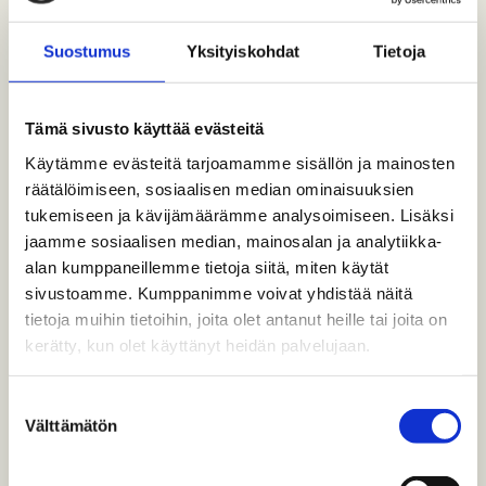
Suostumus
Yksityiskohdat
Tietoja
Tämä sivusto käyttää evästeitä
Käytämme evästeitä tarjoamamme sisällön ja mainosten
räätälöimiseen, sosiaalisen median ominaisuuksien
tukemiseen ja kävijämäärämme analysoimiseen. Lisäksi
jaamme sosiaalisen median, mainosalan ja analytiikka-
alan kumppaneillemme tietoja siitä, miten käytät
sivustoamme. Kumppanimme voivat yhdistää näitä
Ratainfraa
tietoja muihin tietoihin, joita olet antanut heille tai joita on
kerätty, kun olet käyttänyt heidän palvelujaan.
Väylävirasto ja Suomen Rautatiemuseo ovat
toteuttaneet yhteistyössä ratarakenteista ja
Suostumuksen
nykyaikaisesta…
Välttämätön
valinta