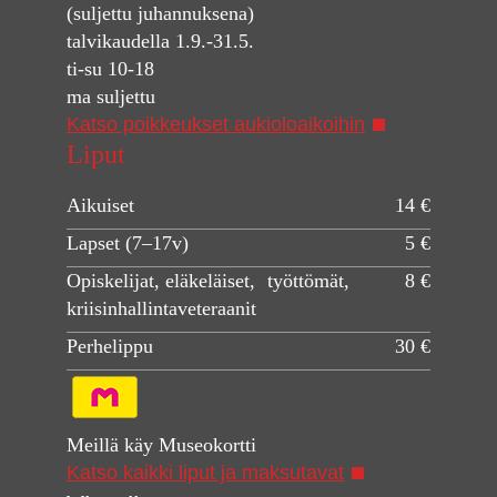
(suljettu juhannuksena)
talvikaudella 1.9.-31.5.
ti-su 10-18
ma suljettu
Katso poikkeukset aukioloaikoihin
Liput
Aikuiset
14 €
Lapset (7–17v)
5 €
Opiskelijat, eläkeläiset, työttömät,
8 €
kriisinhallintaveteraanit
Perhelippu
30 €
Meillä käy Museokortti
Katso kaikki liput ja maksutavat