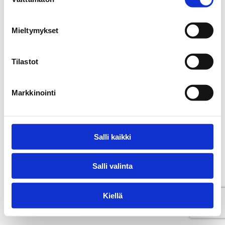
valinta
Mieltymykset
Tilastot
Markkinointi
Salli kaikki
Salli valinta
Kiellä