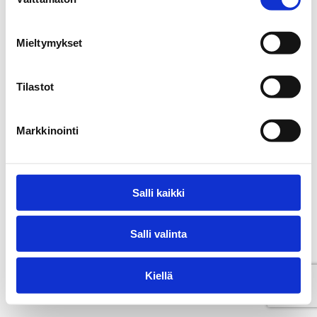
valinta
Mieltymykset
Tilastot
Markkinointi
Salli kaikki
Salli valinta
Kiellä